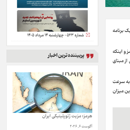
یک برنامه
شماره 523- چهارشنبه 14 مرداد 1405
 و اینکه
پربیننده ترین اخبار
 به یکی از مبنای
و به سرعت
 اکنون این میزان
هرمز؛ مزیت ژئوپلیتیکی ایران
آگوست 6, 2026