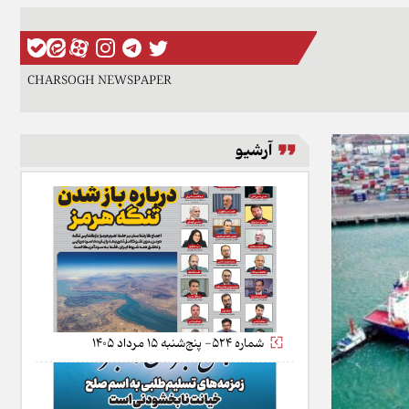
CHARSOGH NEWSPAPER
آرشیو
شماره 524- پنج‌شنبه 15 مرداد 1405