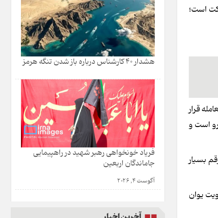
رکت است؛
هشدار 40 کارشناس درباره باز شدن تنگه هرمز
مله قرار
رو است و
فریاد خونخواهی رهبر شهید در راهپیمایی
رت تحقق رقم بسیار
جاماندگان اربعین
آگوست 4, 2026
قویت یوان
آخرین اخبار