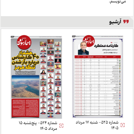
می‌نویسم.
آرشیو
شماره 525- شنبه 17 مرداد
شماره 524- پنج‌شنبه 15
1405
مرداد 1405