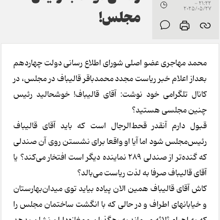
21:22 -
2025/05/27
مجلس!
محمد مهاجری عضو اصلی شورای اطلاع رسانی دولت چهاردهم
بعداز اعلام خبر ریاست مجدد محمدباقر قالیباف در مجلس، در
کانال تلگرامی خود نوشت: آقای قالیباف! خوشحالید رئیس
چنین مجلسی هستید؟
قبول دارم آنقدر قحط‌الرجال است که باید آقای قالیباف
رئیس‌مجلس شود اما آیا او واقعا برای نشستن روی آن صندلی
که گنده‌تر از صندلی ۲۸۹ نماینده دیگر است افتخار می‌کند؟ یا
آقای قالیباف صرفا به لذت ریاست می‌بالد؟
کاش آقای قالیباف همین الان پیاده بیاید توی میدان‌بهارستان
و خیابانهای اطراف و در حالی که با انگشت ساختمان مجلس را