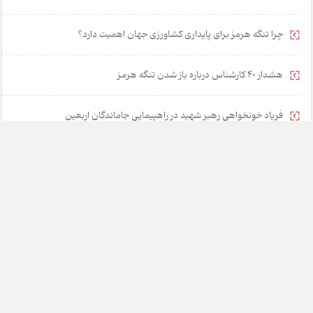
چرا تنگه هرمز برای پایداری کشاورزی جهان اهمیت دارد؟
هشدار 40 کارشناس درباره باز شدن تنگه هرمز
فریاد خونخواهی رهبر شهید در راهپیمایی جاماندگان اربعین
۵ راهکار برای نجات مشوق‌های مالیاتی از رانت و فساد
خانه
تبلیغات
همکاری با ما
درباره ما
تماس با ما
چارسوق در شبکه های اجتماعی: