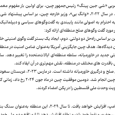
ای عربی «شی جین پینگ» رئیس‌جمهور چین، برای اولین بار مفهوم معم
«همکاری و امنیت مشترک و پایدار» در خاورمیانه را مطرح کرد. در سال ۲۰۲۲، «وانگ یی»، وزیر خارجه چین، بر اساس پ
به احترام به اصولی مانند پایبندی به گفت‌وگوهای سیاسی و دیپلماتیک
ورد گفت وگوهای صلح منطقه‌ای ارائه کرد:
بر اساس راه‌حل دو دولتی. دوم، ایجاد یک بستر گفت وگوی امنیتی خل
 دیدگاه‌ها، هدف چین جایگزینی آمریکا به‌عنوان ضامن امنیت در منط
 جدید در خاورمیانه، سلطه منطقه‌ای ایالات‌متحده را تغییر دهد. سا
 باقدرت های مختلف در منطقه، نقش مهم‌تری در آن ایفاء کند.
چین از زمان معرفی چشم‌انداز جدید خود، دو موفقیت در مسائل صلح و درگیری خاورمیانه د
قویت وحدت ملی فلسطین را در پکن امضاء کردند.
چالش‌های راهبردی حضور چین در خاورمیانه در دوران دولت ترامپ، افزایش خواهد یافت. تا سال ۲۰۲۹، این 
ش، حضور و نفوذ خود را در منطقه افزایش دهد تا از منافع مهم ملی خو