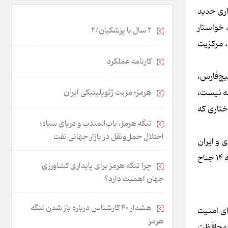
اری جدید
یشنهاد شی، خواستار
2 سال با پزشکیان/2
، مرکزیت
کارنامه عملکرد
یج‌فارس،
قه نیست،
هرمز؛ مزیت ژئوپلیتیکی ایران
ختاری که
تنگه هرمز، باب‌المندب و دریای سیاه؛
اختلال حمل‌ونقل در بازار جهانی نفت
اشته است. در مارس ۲۰۲۳، عربستان سعودی و ایران
به توافقنامه صلحی در پکن دست یافتند که اسماً با میانجیگری چین انجام شد. دومین موفقیت چین در ماه جون ۲۰۲۴ رخ داد، زمانی که ۱۴ جناح
چرا تنگه هرمز برای پایداری کشاورزی
جهان اهمیت دارد؟
هشدار 40 کارشناس درباره باز شدن تنگه
منطقه به‌عنوان سنگ بنای امنیت
هرمز
د محافظت