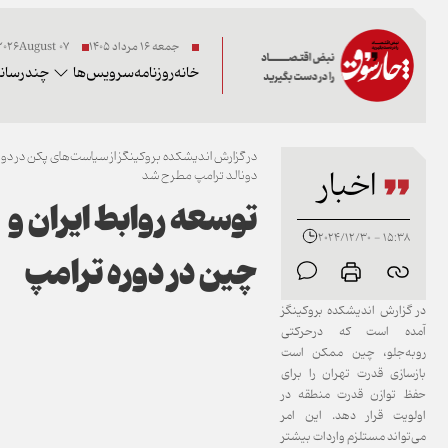
جمعه ۱۶ مرداد ۱۴۰۵
07 2026August
خانه
روزنامه
سرویس‌ها
چندرسانه
در گزارش اندیشکده بروکینگز از سیاست‌های پکن در دور
اخبار
دونالد ترامپ مطرح شد
توسعه روابط ایران و
15:38 - 2024/12/30
چین در دوره ترامپ
در گزارش اندیشکده بروکینگز
آمده است که درحرکتی
روبه‌جلو، چین ممکن است
بازسازی قدرت تهران را برای
حفظ توازن قدرت منطقه در
اولویت قرار دهد. این امر
می‌تواند مستلزم واردات بیشتر