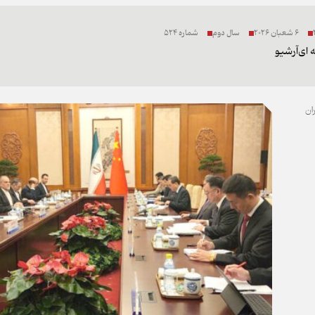
6 شعبان 2026
سال دوم
شماره 524
 ای
آرشیو
ان