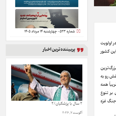
شماره 523- چهارشنبه 14 مرداد 1405
ر اولویت
پربیننده ترین اخبار
این کشور
رگ‌ترین
ت. پکن، نقش رو به
یباً همه
 بر تنوع
 جنگ غزه
2 سال با پزشکیان/2
آگوست 7, 2026