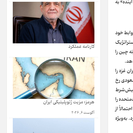
ینده» به
 تا سال ۲۰۲۳، چین توانسته بود روابط خود
ستراتژیک
کارنامه عملکرد
ه چین را
دهد.
ن غزه را
سعودی رخ
 پیش‌شرط
متحده را
هرمز؛ مزیت ژئوپلیتیکی ایران
مالاً از
آگوست 6, 2026
 به‌ویژه