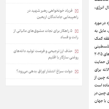
ل انرژی،
فریاد خونخواهی رهبر شهید در
راهپیمایی جاماندگان اربعین
 در مورد
 مایل به
۵ راهکار برای نجات مشوق‌های مالیاتی از
رانت و فساد
نطقه کمک
 فلسطینی
حذف ارز ترجیحی و فرصت تولید دانه‌های
و بازسازی غزه ایفاء کند. پیشنهاد «معماری امنیتی جدید در خاورمیانه»، ویژگی برجسته‌تری در سیاست چین نسبت به منطقه بین سال‌های ۲۰۲۵
روغنی سازگار با اقلیم
ئیل حمایت
انه برای
دولت سراغ انتشار اوراق بدهی می‌رود؟
ه چین از
ماده است
ی چین در
 با جهان