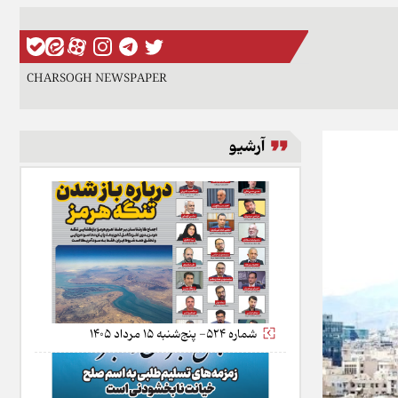
CHARSOGH NEWSPAPER
آرشیو
شماره 524- پنج‌شنبه 15 مرداد 1405