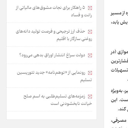
۵ راهکار برای نجات مشوق‌های مالیاتی از
ه از مسیر
رانت و فساد
یش یابد،
حذف ارز ترجیحی و فرصت تولید دانه‌های
روغنی سازگار با اقلیم
وازی (در
دولت سراغ انتشار اوراق بدهی می‌رود؟
فشارترین
 تسهیلات
رونمایی از «توهم‌نامه» جدید تئور‌یسین
تسلیم
 به‌ویژه
زمزمه‌های تسلیم‌طلبی به اسم صلح
ست. این
خیانت نابخشودنی است
 کند.
ی مصرفی،