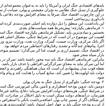
بایدهای اقتصادی جنگ ایران و آمریکا را باید نه به‌عنوان مجموعه‌ای
جلوگیری از تبدیل جنگ نظامی به بحران معیشتی و پولی، صیانت از سر
در این چارچوب، اقتصاد جنگ صرفاً به معنای افزایش بودجه دفاعی یا
تاب‌آوری زیرساختی است.
این یادداشت، این منطق را ذیل دوازده باید اصلی صورت‌بندی کرده ا
۱. فرماندهی یکپارچه؛ پیش‌شرط همه سیاست‌های بعدی
نخستین و بنیادی‌ترین باید، تشکیل فرماندهی یکپارچه اقتصاد جنگ اس
اهمیت این موضوع در آن است که در شرایط جنگی، مشکل اصلی فقط کمبود
اگر بانک مرکزی، وزارت صمت، گمرک، وزارت نفت، وزارت نیرو، وزارت
اجرا، پیام‌های چندگانه و تشدید رفتارهای احتیاطی مردم خواهد بود.
در اقتصاد جنگ، تصمیم ارزی بر قیمت غذا اثر می‌گذارد؛ تصمیم سوخت ب
بازار سیاه منجر شود.
بنابراین، فرماندهی اقتصاد جنگ باید سه محور داشته باشد: تمرکز در را
اما این تمرکز نباید به معنای تمرکزگرایی افراطی یا حذف بازار باشد.
نقطه قوت مدل پیشنهادی آن است که میان هماهنگی راهبردی و انعطاف
دولت باید اولویت‌ها را تعیین کند، منابع کمیاب را هدایت کند و پیام
شود.
۲. بودجه جنگی؛ جلوگیری از تبدیل جنگ به بحران پولی
دومین باید، تدوین بودجه اضطراری و تأمین مالی غیرتورمی جنگ است
در شرایط جنگی، هزینه‌های دولت افزایش می‌یابد: دفاع، پدافند غی
هم‌زمان، درآمدهای دولت ممکن است به دلیل اختلال در صادرات، کاهش
این شکاف اگر از مسیر چاپ پول، اضافه‌برداشت بانکی یا استقراض ب
از این‌رو بودجه جنگی باید بر چهار اصل استوار باشد: اولویت‌بندی هزی