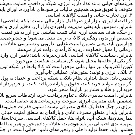
هزینه‌های حیاتی مانند غذا، دارو، انرژی، شبکه پرداخت، حمایت معیش
متوقف یا تعویق شوند. همچنین مالیات بر سودهای بادآورده، اوراق پای
۳. ارز، تجارت حیاتی و امنیت کالاهای اساسی
در اقتصاد ایران، بازار ارز صرفاً یک بازار مالی نیست؛ بلکه شاخصی ا
بنابراین، سومین باید یعنی مدیریت راهبردی بازار ارز، ذخایر ارزی و ت
در جنگ، هدف سیاست ارزی نباید تثبیت نمایشی نرخ ارز به هر قیمت باش
تخصیص ارز بدون رهگیری کالا، به رانت تبدیل می‌شود؛ و چندنرخی‌ساز
چهارمین باید، یعنی تضمین امنیت غذایی، دارویی و دسترسی عادلانه 
درمانی را معیار قضاوت درباره کارآمدی دولت قرار می‌دهند.
بنابراین، سیاست کالاهای اساسی باید زنجیره‌ای باشد: تأمین ارز، وار
اگر یکی از حلقه‌ها مختل شود، کل سیاست شکست می‌خورد.
کوپن الکترونیک نیز تنها زمانی موفق است که کالا واقعاً در شبکه توزیع
۴. بانک، انرژی و تولید؛ ستون‌های عملیاتی تاب‌آوری
پنجمین باید، حفظ پایداری نظام بانکی، شبکه پرداخت و اعتماد به پول 
اگر مردم نتوانند خرید کنند، حقوق و یارانه دریافت کنند، از خودپردا
خرید ارز و طلا و فشار بر بازارها منجر شود.
بنابراین، امنیت سایبری بانکی، تداوم پرداخت خرد، ارتباطات سریع 
ششمین باید، مدیریت انرژی، سوخت و زیرساخت‌های حیاتی است.
انرژی در جنگ فقط یک کالای مصرفی نیست؛ ستون فقرات حمل‌ونقل، بیما
بنابراین باید از منطق مصرف عادی و یارانه‌ای به منطق امنیت حیاتی 
بیمارستان‌ها، شبکه آب، نانوایی‌ها، حمل کالاهای اساسی، سردخانه‌ها، م
سهمیه‌بندی احتمالی نیز باید هوشمند، عادلانه، داده‌محور و همراه با 
هفتمین باید، حفظ تولید داخلی و زنجیره‌های تأمین حیاتی است. در جن