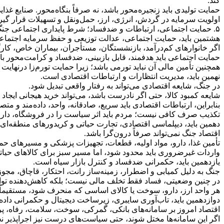
کند.
حمایت تولیدی باید زنجیره‌محور باشد، نه صرفاً بنگاه‌محور. صنایع 
اولویت سرمایه در گردش، انرژی، ارز، حمل‌ونقل و تسهیلات قرار گیرن
۵. حمایت اجتماعی، ارتباطات و ضدفساد؛ شرط پایداری اجتماعی جنگ
هشتمین باید، حمایت اجتماعی، عدالت توزیعی و حفظ سرمایه اجتماعی ا
اگر خانوارهای کم‌درآمد، بازنشستگان، مستأجران، بیماران خاص، کارگ
حمایت اجتماعی باید هدفمند، قابل بازبینی، ضدفساد و کرامت‌محور با
همچنین تأمین مالی آن نباید تورمی باشد؛ زیرا حمایت تورم‌زا درنهای
نهمین باید، مدیریت انتظارات و ارتباطات اقتصادی است.
در جنگ، شایعه اقتصادی می‌تواند به رفتار واقعی تبدیل شود.
شایعه کمبود کالا، حتی اگر نادرست باشد، می‌تواند خرید هیجانی ایجاد
بنابراین، ارتباطات اقتصادی باید سریع، صادقانه، واحد، داده‌مند و متص
تکذیب صرف کافی نیست؛ مردم باید اثر سیاست را در فروشگاه، داروخا
دهمین باید، دیپلماسی اقتصادی، تجارت حیاتی و کریدورهای منطقه‌ای
اقتصاد جنگ نمی‌تواند صرفاً درون‌گرا باشد.
تأمین غذا، دارو، مواد اولیه، قطعات، تجهیزات پزشکی و مسیرهای ح
واردات غیرضروری باید محدود شود، اما مسیر سبز برای کالاهای حیاتی 
یازدهمین باید، حکمرانی ضدفساد و کنترل بازار سیاه است.
جنگ به دلیل کمیابی و اضطرار، زمینه‌ساز رانت، احتکار، قاچاق، مج
در چنین وضعیتی، فساد فقط تخلف مالی نیست؛ بلکه کاهش‌دهنده توا
هر واحد ارز، دارو، سوخت یا کالای اساسی که منحرف شود، مستقیماً
دوازدهمین باید، تاب‌آوری سایبری، زیرساخت دیجیتال و حکمرانی داد
اقتصاد امروز بر سامانه‌های بانکی، گمرکی، سوخت، سلامت، رفاه، پر
اگر این سامانه‌ها مختل شوند، حتی سیاست‌های درست نیز اجراپذیر نخو