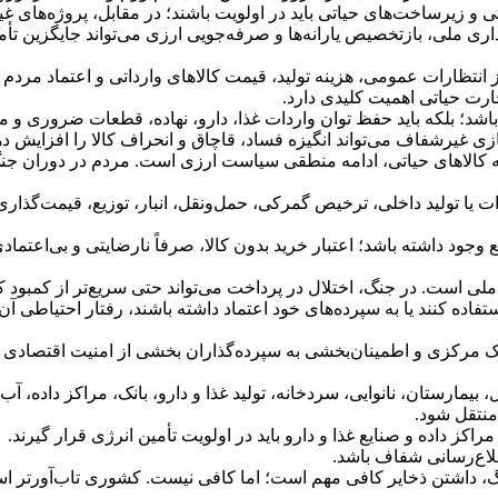
تی و زیرساخت‌های حیاتی باید در اولویت باشند؛ در مقابل، پروژه‌های 
داری ملی، بازتخصیص یارانه‌ها و صرفه‌جویی ارزی می‌تواند جایگزین تأ
ز انتظارات عمومی، هزینه تولید، قیمت کالاهای وارداتی و اعتماد مردم ب
جارت حیاتی اهمیت کلیدی دارد.
د؛ بلکه باید حفظ توان واردات غذا، دارو، نهاده، قطعات ضروری و مواد
ی غیرشفاف می‌تواند انگیزه فساد، قاچاق و انحراف کالا را افزایش ده
به کالاهای حیاتی، ادامه منطقی سیاست ارزی است. مردم در دوران جنگ
دات یا تولید داخلی، ترخیص گمرکی، حمل‌ونقل، انبار، توزیع، قیمت‌گذار
 وجود داشته باشد؛ اعتبار خرید بدون کالا، صرفاً نارضایتی و بی‌اعتمادی
ملی است. در جنگ، اختلال در پرداخت می‌تواند حتی سریع‌تر از کمبود کال
ز استفاده کنند یا به سپرده‌های خود اعتماد داشته باشند، رفتار احتیا
بانک مرکزی و اطمینان‌بخشی به سپرده‌گذاران بخشی از امنیت اقتصادی
رستان، نانوایی، سردخانه، تولید غذا و دارو، بانک، مراکز داده، آب
منتقل شود.
راکز داده و صنایع غذا و دارو باید در اولویت تأمین انرژی قرار گیرند.
اطلاع‌رسانی شفاف باشد.
گ، داشتن ذخایر کافی مهم است؛ اما کافی نیست. کشوری تاب‌آورتر است ک