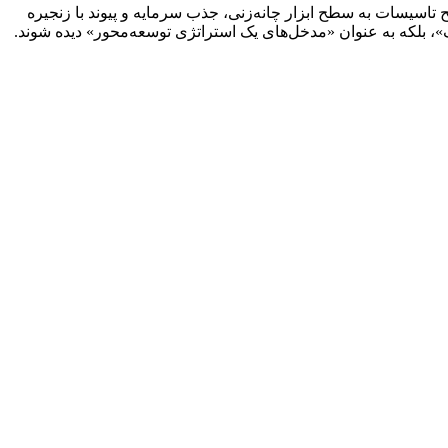
برای چین، دسترسی ترجیحی به این دو بندر، ابزاری برای بازطراحی شبکه و کاهش ریسک است؛ برای ایران، فرصتی است تا بنادر را از سطح تاسیسات به سطح ابزار چانه‌زنی، جذب سرمایه و پیوند با زنجیره
، بلکه به عنوان «مدخل‌های یک استراتژی توسعه‌محور» دیده شوند.