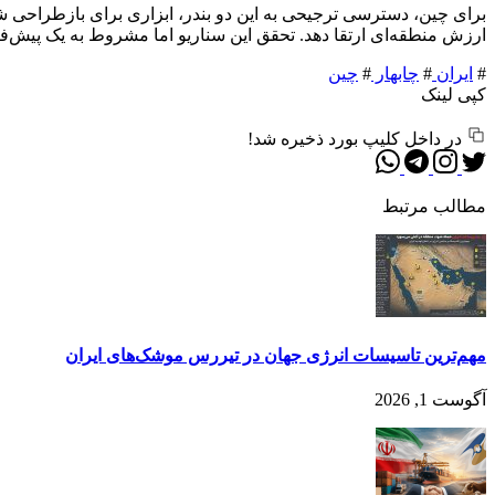
ارزش منطقه‌ای ارتقا دهد. تحقق این سناریو اما مشروط به یک پیش‌ف
#
ایران
#
چابهار
#
چین
کپی لینک
در داخل کلیپ بورد ذخیره شد!
مطالب مرتبط
مهم‌تر‌ین تاسیسات انرژی جهان در تیررس موشک‌های ایران
آگوست 1, 2026