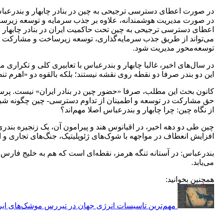
در صورت اعطای دسترسی ترجیحی به چین در بنادر چابهار و بندرعباس،
در صورت مدیریت هوشمندانه، علاوه بر جذب سرمایه و توسعه زیرساخت، جایگاه ژئواکونومیک کشور را نیز ارتقا خواهد داد.
اعطای دسترسی ترجیحی به چین تحت حاکمیت ایران در بنادر چابهار و بن
می‌تواند از طریق جذب سرمایه‌گذاری، توسعه زیرس
توسعه‌محور مدیریت شود.
در سال‌های اخیر، غالبا چابهار و بندرعباس با تعابیری کلی و تکراری 
این دو بندر صرفا دو نقطه روی نقشه نیستند؛ بلکه بالقوه دو «اهرم ت
کانون بحث این مطلب، صرفا «حضور چین در بنادر ایران» نیست. پرسش 
حق مشارکت در توسعه و اطمینان از تداوم دسترسی- چین چگونه شبکه 
از نگاه چین: چرا چابهار و بندرعباس اصلا مهم‌اند؟
چین طی دو دهه اخیر، در اقیانوس هند و پیرامون آن، یک زنجیره بندر
افزایش انعطاف در مواجهه با شوک‌های ژئوپلیتیک، جنگ‌های تجاری و اخ
بندرعباس: در آستانه تنگه هرمز، نقطه‌ای است که هم به خلیج فارس و
می‌یابد.
همچنین بخوانید:
مهم‌تر‌ین تاسیسات انرژی جهان در تیررس موشک‌های ایر