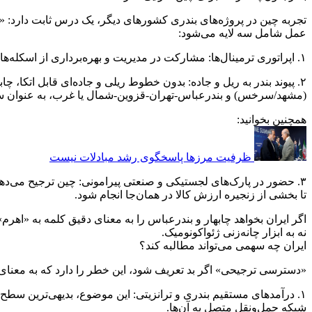
تجربه چین در پروژه‌های بندری کشورهای دیگر، یک درس ثابت دارد: «ب
عمل شامل سه لایه می‌شود:
۱. اپراتوری ترمینال‌ها: مشارکت در مدیریت و بهره‌برداری از اسکله‌ها و پایانه‌ها؛ به طوری که چین بتواند زمان‌بندی، استانداردهای عملیاتی و اتصال به خطوط خود را تنظیم کند.
۲. پیوند بندر به ریل و جاده: بدون خطوط ریلی و جاده‌ای قابل اتکا، 
(مشهد/سرخس) و بندرعباس-تهران-قزوین-شمال یا غرب، به عنوان ستو
همچنین بخوانید:
ظرفیت مرزها پاسخگوی رشد مبادلات نیست
۳. حضور در پارک‌های لجستیکی و صنعتی پیرامونی: چین ترجیح می‌دهد 
تا بخشی از زنجیره ارزش کالا در همان‌جا انجام شود.
اگر ایران بخواهد چابهار و بندرعباس را به معنای دقیق کلمه به «اهرم
نه به ابزار چانه‌زنی ژئواکونومیک.
ایران چه سهمی می‌تواند مطالبه کند؟
«دسترسی ترجیحی» اگر بد تعریف شود، این خطر را دارد که به معنای نو
۱. درآمدهای مستقیم بندری و ترانزیتی: این موضوع، بدیهی‌ترین سطح 
شبکه حمل‌ونقل متصل به آن‌ها.