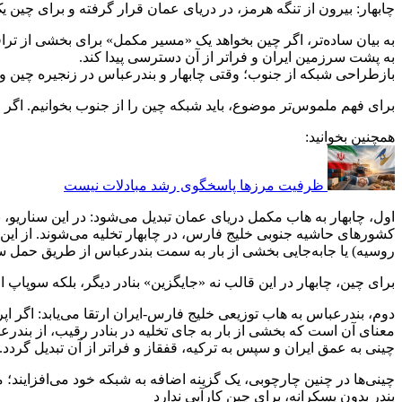
چابهار: بیرون از تنگه هرمز، در دریای عمان قرار گرفته و برای چین 
به بیان ساده‌تر، اگر چین بخواهد یک «مسیر مکمل» برای بخشی از ترا
به پشت سرزمین ایران و فراتر از آن دسترسی پیدا کند.
بازطراحی شبکه از جنوب؛ وقتی چابهار و بندرعباس در زنجیره چین وا
برای فهم ملموس‌تر موضوع، باید شبکه چین را از جنوب بخوانیم. اگر
همچنین بخوانید:
ظرفیت مرزها پاسخگوی رشد مبادلات نیست
اول، چابهار به هاب مکمل دریای عمان تبدیل می‌شود: در این سناریو، 
کشورهای حاشیه جنوبی خلیج فارس، در چابهار تخلیه می‌شوند. از این 
روسیه) یا جابه‌جایی بخشی از بار به سمت بندرعباس از طریق حمل سا
برای چین، چابهار در این قالب نه «جایگزین» بنادر دیگر، بلکه سوپاپ
دوم، بندرعباس به هاب توزیعی خلیج فارس-ایران ارتقا می‌یابد: اگر ا
معنای آن است که بخشی از بار به جای تخلیه در بنادر رقیب، از بندر
چینی به عمق ایران و سپس به ترکیه، قفقاز و فراتر از آن تبدیل گردد.
چینی‌ها در چنین چارچوبی، یک گزینه اضافه به شبکه خود می‌افزایند
بندر بدون پسکرانه، برای چین کارآیی ندارد