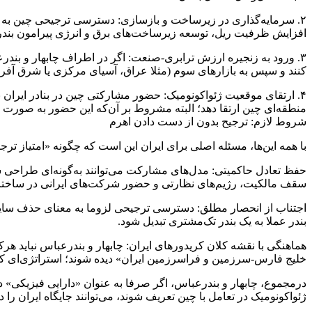
۲. سرمایه‌گذاری در زیرساخت و بازسازی: دسترسی ترجیحی چین به بناد
افزایش ظرفیت ریل، توسعه زیرساخت‌های برق و انرژی پیرامون بندر و شکل‌گیری من
۳. ورود به زنجیره ارزش ترابری-صنعت: اگر در اطراف چابهار و بندرع
کنند و سپس به بازارهای سوم (مثلا عراق، آسیای مرکزی یا شرق آفری
۴. ارتقای موقعیت ژئواکونومیک: حضور مشارکتی چین در بنادر ایران 
منطقه‌ای چین ارتقا دهد؛ البته مشروط بر آن‌که این حضور به صورت
شروط لازم: ترجیح بدون از دست دادن اهرم
با همه این‌ها، مسئله اصلی برای ایران این است که چگونه «امتیاز ترج
حفظ تعادل حاکمیتی: مدل‌های مشارکت می‌توانند به‌گونه‌ای طراحی شون
سقف مالکیت، رژیم‌های نظارتی و حضور شرکت‌های ایرانی در ساختار س
اجتناب از انحصار مطلق: دسترسی ترجیحی لزوما به معنای حذف سایر 
بندر عملا به یک بندر تک‌مشتری تبدیل شود.
هماهنگی با نقشه کلان کریدورهای ایران: چابهار و بندرعباس نباید هرکد
خلیج فارس-سرزمین و فراسرزمین ایران» دیده شوند؛ استراتژی‌ای که 
درمجموع، چابهار و بندرعباس، اگر صرفا به عنوان «دارایی فیزیکی» د
ژئواکونومیک در تعامل با چین تعریف شوند، می‌توانند جایگاه ایران را