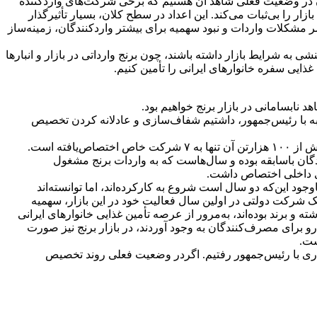
چون در وضعیت فعلی شاهد آن هستیم که برخی شرکت‌های واردکننده
۴۸ هزارتومان به فروش می‌رساند و این‌ها شرایط بازار را بی‌ثبات می‌کند. این اعداد در سطح کلان، بسیار تأثیرگذار
ضه می‌شود؟ جواب این است که در حال حاضر مشکلات واردات و نبود سهمیه برای بیشتر واردکنندگان، زمینه‌ساز
گان نمی‌دادند باید چه واکنشی به شرایط بازار داشته باشند، چون برنج وارداتی در بازار و انبارها
ذایی سفره خانوارهای ایرانی را تأمین کنیم.
 نابسامانی در بازار برنج خواهیم بود.
کاتبه با رئیس‌جمهور، داشتیم شفاف‌سازی و عادلانه کردن تخصیص
ه است (مثلاً ۱۰۰ یا ۲۰۰ تن) درحالی‌که بسیاری از این واردکنندگان باسابقه بوده و سال‌هاست که به واردات برنج مشغول
ای داخلی اختصاص داشت.
د این‌که دو سال است شروع به کارکرده‌اند، اما توانسته‌اند
ک شرکت دولتی در اولین سال فعالیت خود در این بازار، سهمیه
 می‌کند. باهران،گفت: با این وضعیت، واردکنندگانی که ۱۰ تا ۲۰ سال سابقه واردات داشته و برند بوده‌اند، به‌مرور از عرصه تأمین غذایی خانوارهای ایرانی
و برای مصرف‌کنندگان به وجود آوردند، در بازار برنج نیز صورت
ست.
نگاری با رئیس‌جمهور رفتیم. اگردر وضعیت فعلی روند تخصیص