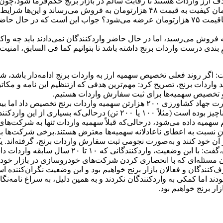
حذف ارز واردات هستند تا رقابت سالم در بازار برنج حکم‌فرما شود،
برنج، محصول خود را باقیمت ۴۲ هزارتومان و شرکتی دیگر آن را با همان کیفیت به قیمت 
است. حالا باید این سؤال پرسیده شود که چرا برنج پاکستانی در بازار باقیمت ۷۵ هزارتومان عر
 پایان، گفت: باید برنج وارداتی با سود معقول ۱۵ درصد به فروش می‌رسید، اما در حال حاضر واردکنند
دی درست واردات برنج داشته باشد تا بتوانیم کما فی السابق، امنیت غ
: اگر روند فعلی تخصیص سهمیه ارز به واردات برنج ادامه‌دار باشد، شاهد
د واردات برنج،‌ تصریح کرد: مهم‌ترین هدفی که ازتنظیم این نامه و م
ب و تخصیص سهمیه‌ها برای ثبت سفارش واردات هستیم.
 آن تنها به ۷ شرکت خاص اختصاص‌یافته است.
وی، ادامه داد: سهمیه اعطاءشده به سایر واردکنندگان، بسیار اندک و ناچیز بود
همیه داده می‌شود، درحالی‌که قبلاً سهمیه واردات تنها به شرکت‌ه
 نسبت به اعطای ناعادلانه سهمیه‌ها معترض هستند.برخی شرکت‌ها باوجو
آن خود کنند و به‌صورت نجومی ثبت سفارش واردات برنج، گرفته‌اند. ی
واردات ۶۰ هزارتن برنج دریافت وبار نامرغوب هم وارد
مان مسئله‌ای که با انحصاری کردن شرکت‌های خودروسازی در بازار خودر
کنندگان و فعالان بازار برنج خواهیم بود و این وضعیت نگران‌کننده ا
ند اما کمکی به واردکنندگان نکردند و به همین دلیل، به سراغ نامه‌
ار برنج خواهیم بود.