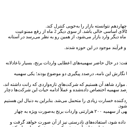
ردهم نتوانسته بازار را به‌خوبی کنترل کند.
از سوی دیگر با توجه به آمارهای اشتباه وزارت جهاد کشاورزی در خصوص تولید محصولات مختلف مانند برنج ، به نظر می‌رسد انبارهای این کالای اساسی خالی باشد. از سوی دیگر 2 ماه از رفع ممنوعیت
داتی، حداقل یک ماه دیگر وارد بازار می‌شود، از همین رو به نظر می‌رسد در آستانه
و فرآیند موجود در این حوزه شدند.
گفت: در حال حاضر سهمیه‌های اعطایی واردات برنج، بسیار ناعادلانه
دگان برنج با نگارش این نامه، درصدد پیگیری دو موضوع بودند؛ یکی سهمیه
 موارد شاهد آن هستیم که شرکت‌های تازه‌واردی که رانت داشته اند،
 که ۳۰ سال سابقه واردات برنج داشته، به آن زیر یک درصد سهمیه اختصاص داده‌شده و عملاً ادامه حیات این شرکت‌ها دچار
کننده خسارت زیادی را متحمل می‌شد. بنابراین به دنبال این هستیم
شود.
این واردکننده ، افزود: باید این مسئله را نیز به‌صورت شفاف بگوییم که پس از رفع ممنوعیت واردات این کالای اساسی، اکنون بخش قابل‌توجهی از سهمیه ۲۰۰ هزارتنی واردات برنج به‌صورت ویژه به چهار
ی داده شود، استفاده‌های نادرستی نیز از آن صورت خواهد گرفت و