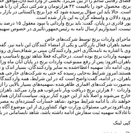
فضای رقابتی سالم را از بین می‌برد. بخشی از واردکنندگان،موافق 
ورود دلالان و واسطه گران به این بازار شده است.
پور قادری در
نیست. امیدواریم ارسال نامه به رئیس‌جمهور،تأثیری در خصوص سهیمِ بن
ماجرای واردات برنج توسط شرکت‌های خاص
سعید باهران فعال بازرگانی و یکی از امضاء کنندگان این نامه نیز، گفت
وی با اشاره به نامه‌نگاری اخیر واردکنندگان مبنی بر شفاف‌سازی رون
سهمیه واردات برنج بوده است. درحالی‌که فعلاً شاهد توزیع نامناس
باهران،افزود: پس از رفع ممنوعیت واردات برنج در پایان آبان ماه وزارت جهاد کشاورزی ۲۰۰ هزارتن سهمیه واردات برنج تخصیص داد اما بیش از ۱۰۰ هزارتن
هستند.امروز شرایط به‌جایی رسیده که حتی به شرکت‌های خارجی هم س
باهران، در ادامه، گفت:واضح است که در این شرایط، همه واردکنندگان
به‌صورت شرکت‌های اقماری ظاهرشده ،سهمیه‌های بسیار بالایی را از 
خارج می‌شوند و اصلاً باید از این حوزه کنار بروند. سیاست‌گذاران ه
خواهند داد. با ادامه شرایط موجود ،شاهد خسارات گسترده‌ای به مصرف‌
وی،افزود:برخی مسئولان وزارت جهاد کشاورزی از این موضوع آگاه بود
ناعادلانه سهمیه ثبت سفارش ادامه داشته باشد، شاهد نابسامانی در باز
کپی لینک