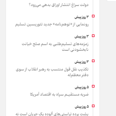
دولت سراغ انتشار اوراق بدهی می‌رود؟
رونمایی از «توهم‌نامه» جدید تئور‌یسین تسلیم
زمزمه‌های تسلیم‌طلبی به اسم صلح خیانت
نابخشودنی است
تکذیب نقل قول منتسب به رهبر انقلاب از سوی
دفتر معظم‌له
ضربه مستقیـم سپاه به اقتصاد آمر‌یکا
پشت پرده تراستی‌های آلوده یک جریان است نه