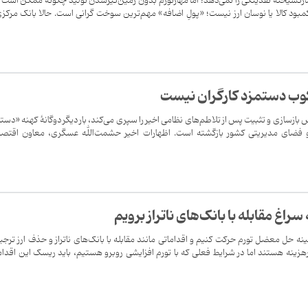
ارگسیخته نقدینگی را نمی‌دهد؛ اما مهارتورم بدون زمین‌گیرشدن تولید چگونه ممکن است؟
د کالا یا نوسان ارز نیست؛ «پولِ اضافه» مهم‌ترین سوخت گرانی است. حالا بانک مرکزی
کوب دستمزد کارگران نیست
 بازسازی و تثبیت پس از تلاطم‌های نظامی اخیر را سپری می‌کند، بار دیگر دوگانهٔ کهنه «دست
و فضای مدیریتی کشور بازگشته است. اظهارات اخیر حشمت‌الله عسگری، معاون اقتصا
 سراغ مقابله با بانک‌های ناتراز برویم
نه حل معضل تورم حرکت کنیم و اقداماتی مانند مقابله با بانک‌های ناتراز و حذف ارز ترج
رهزینه هستند اما در شرایط فعلی که با تورم افزایشی روبرو هستیم، باید ریسک این اقدا