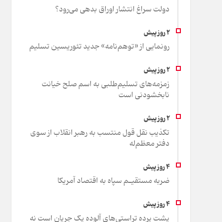
دولت سراغ انتشار اوراق بدهی می‌رود؟
رونمایی از «توهم‌نامه» جدید تئور‌یسین تسلیم
زمزمه‌های تسلیم‌طلبی به اسم صلح خیانت
نابخشودنی است
تکذیب نقل قول منتسب به رهبر انقلاب از سوی
دفتر معظم‌له
ضربه مستقیـم سپاه به اقتصاد آمر‌یکا
پشت پرده تراستی‌های آلوده یک جریان است نه