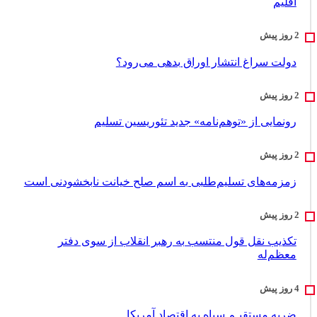
اقلیم
دولت سراغ انتشار اوراق بدهی می‌رود؟
رونمایی از «توهم‌نامه» جدید تئور‌یسین تسلیم
زمزمه‌های تسلیم‌طلبی به اسم صلح خیانت نابخشودنی است
تکذیب نقل قول منتسب به رهبر انقلاب از سوی دفتر
معظم‌له
ضربه مستقیـم سپاه به اقتصاد آمر‌یکا