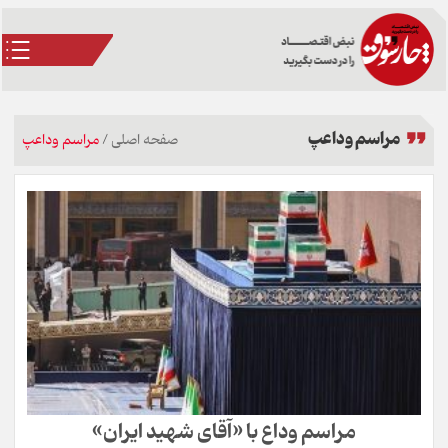
مراسم وداعپ
صفحه اصلی
/
مراسم وداعپ
مراسم وداع با «آقای شهید ایران»