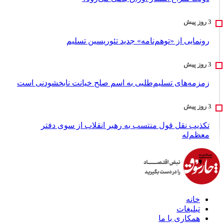
رونمایی از «توهم‌نامه» جدید تئور‌یسین تسلیم
زمزمه‌های تسلیم‌طلبی به اسم صلح خیانت نابخشودنی است
تکذیب نقل قول منتسب به رهبر انقلاب از سوی دفتر
معظم‌له
خانه
تبلیغات
همکاری با ما