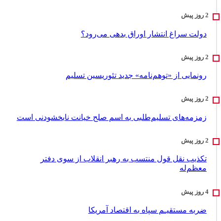
دولت سراغ انتشار اوراق بدهی می‌رود؟
رونمایی از «توهم‌نامه» جدید تئور‌یسین تسلیم
زمزمه‌های تسلیم‌طلبی به اسم صلح خیانت نابخشودنی است
تکذیب نقل قول منتسب به رهبر انقلاب از سوی دفتر
معظم‌له
ضربه مستقیـم سپاه به اقتصاد آمر‌یکا