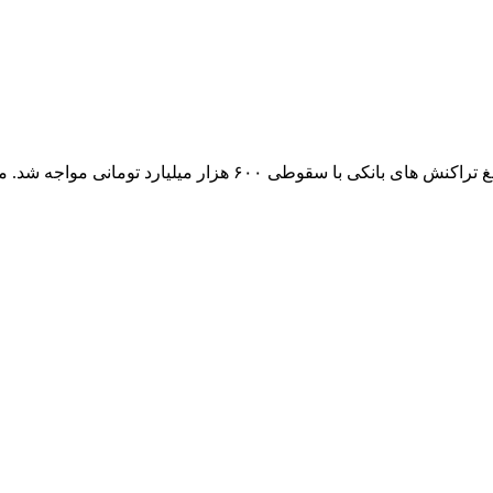
کانال تلگرامی بانکی شو نوشت: در نخستین ماه سال ۴۰۴ مجموع مبلغ 