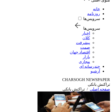
منوی اصلی
خانه
روزنامه
سرویس‌ها
سرویس‌ها
اخبار
کلان
پیشرفت
صمت
اقتصاد جهان
بازار
مجازی
چندرسانه ای
آرشیو
CHARSOGH NEWSPAPER
تراکنش بانکی
صفحه اصلی
/
تراکنش بانکی