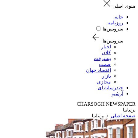
منوی اصلی
خانه
روزنامه
سرویس‌ها
سرویس‌ها
اخبار
کلان
پیشرفت
صمت
اقتصاد جهان
بازار
مجازی
چندرسانه ای
آرشیو
CHARSOGH NEWSPAPER
بریتانیا
صفحه اصلی
/
بریتانیا