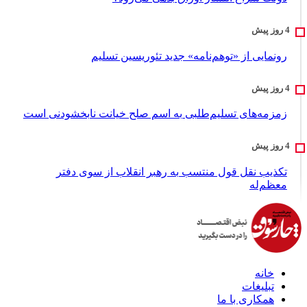
رونمایی از «توهم‌نامه» جدید تئور‌یسین تسلیم
زمزمه‌های تسلیم‌طلبی به اسم صلح خیانت نابخشودنی است
تکذیب نقل قول منتسب به رهبر انقلاب از سوی دفتر
معظم‌له
خانه
تبلیغات
همکاری با ما