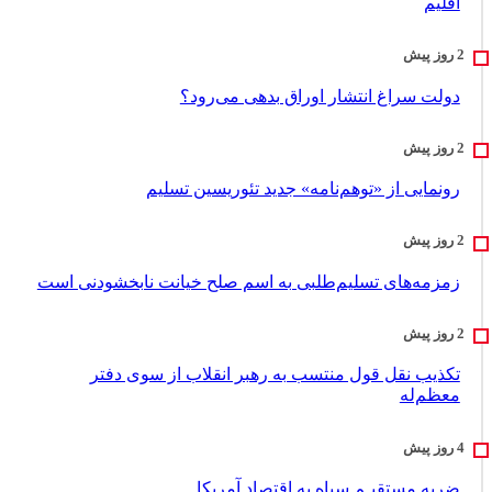
اقلیم
دولت سراغ انتشار اوراق بدهی می‌رود؟
رونمایی از «توهم‌نامه» جدید تئور‌یسین تسلیم
زمزمه‌های تسلیم‌طلبی به اسم صلح خیانت نابخشودنی است
تکذیب نقل قول منتسب به رهبر انقلاب از سوی دفتر
معظم‌له
ضربه مستقیـم سپاه به اقتصاد آمر‌یکا