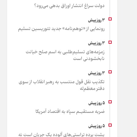
دولت سراغ انتشار اوراق بدهی می‌رود؟
رونمایی از «توهم‌نامه» جدید تئور‌یسین تسلیم
زمزمه‌های تسلیم‌طلبی به اسم صلح خیانت
نابخشودنی است
تکذیب نقل قول منتسب به رهبر انقلاب از سوی
دفتر معظم‌له
ضربه مستقیـم سپاه به اقتصاد آمر‌یکا
پشت پرده تراستی‌های آلوده یک جریان است نه