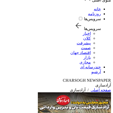
منوی اصلی
خانه
روزنامه
سرویس‌ها
سرویس‌ها
اخبار
کلان
پیشرفت
صمت
اقتصاد جهان
بازار
مجازی
چندرسانه ای
آرشیو
CHARSOGH NEWSPAPER
آزادسازی
صفحه اصلی
/
آزادسازی