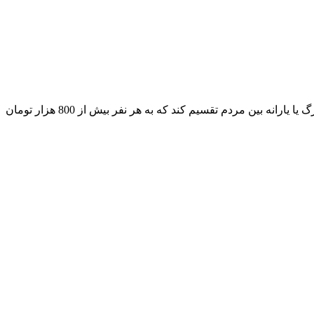
سرجمع درآمد آزادسازی قیمت بنزین وارداتی و نان، حدود 838 هزار میلیارد تومان می‌شود که دولت مکلف است ایـن پول را به صورت کالابرگ یا یارانه بین مردم تقسیم کند که به هر نفر بیش از 800 هزار تومان