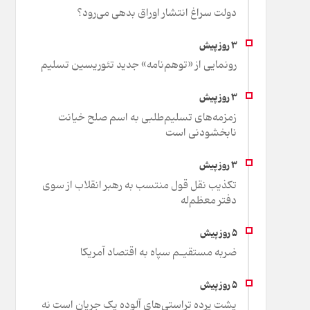
دولت سراغ انتشار اوراق بدهی می‌رود؟
رونمایی از «توهم‌نامه» جدید تئور‌یسین تسلیم
زمزمه‌های تسلیم‌طلبی به اسم صلح خیانت
نابخشودنی است
تکذیب نقل قول منتسب به رهبر انقلاب از سوی
دفتر معظم‌له
ضربه مستقیـم سپاه به اقتصاد آمر‌یکا
پشت پرده تراستی‌های آلوده یک جریان است نه