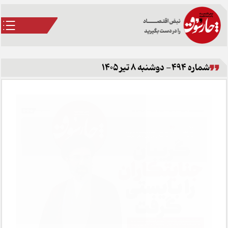
شماره 494- دوشنبه 8 تیر 1405