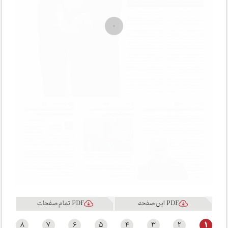
PDF این صفحه
PDF تمام صفحات
1
8
7
6
5
4
3
2