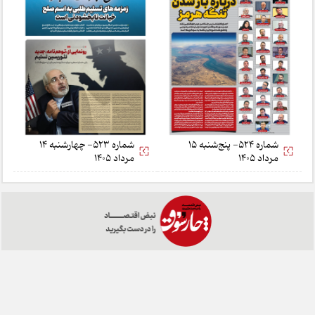
شماره 524- پنج‌شنبه 15
شماره 523- چهارشنبه 14
مرداد 1405
مرداد 1405
خانه
تبلیغات
همکاری با ما
درباره ما
تماس با ما
چارسوق در شبکه های اجتماعی: