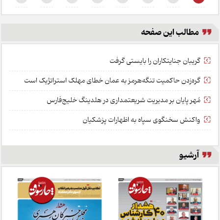
مطالب این صفحه
گر‌یبان جنایتکاران را بایستی گرفت
گره‌زدن حا‌کمیت تنگه‌هرمز به عمان خطای مهلک استراتژ‌یک است
مُهر پایان بر مدیر‌یت شر‌یعتمداری در ‎هلدینگ خلیج‌فارس
وا‌کنش سخنگوی سپاه به اظهارات پزشکیان
آرشیو