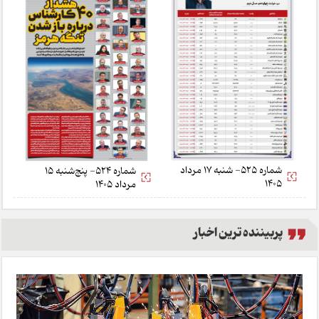
شماره 525- شنبه 17 مرداد
شماره 524- پنج‌شنبه 15
1405
مرداد 1405
پربیننده ترین اخبار