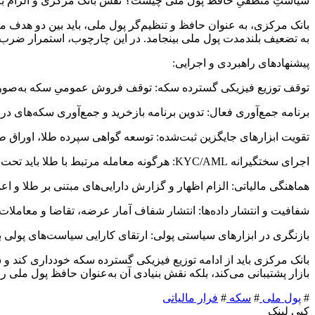
سیاستِ منطقیِ حافظ پول ملی چیست؟ نقش بانک مرکزی و الزام به
بانک مرکزی، به عنوان حافظ و تنظیم‌گر پول ملی، باید بین دو هدف مت
به تضعیف بلندمدت پول ملی بینجامد. در این چارچوب، استمرار ضرب
پیشنهادهای راهبردی و اجرایی:
توقف توزیع فیزیکی گسترده سکه: توقف فروش عمومیِ سکه به‌صورت خ
برنامه جمع‌آوری فعال: تدوین برنامه بازخرید و جمع‌آوری سکه‌های د
تقویت ابزارهای جایگزین ثبت‌شده: توسعه گواهی سپرده طلا، اوراق طل
اجرای سختگیرانه KYC/AML: هرگونه معامله مرتبط با طلا باید تحت قواعد مبارزه با پولشویی و شناسایی مشتری قرار گیرد؛ از جمله محدودیت خرید بر مبنای شناسنامه و رصد منشأ حواله.
هماهنگی مالیاتی: الزام اظهار و گزارش دارایی‌های مبتنی بر طلا و 
شفافیت و انتشار داده‌ها: انتشار شفاف آمار عرضه، تقاضا و معاملا
بازنگری در ابزارهای سیاستی پولی: ارتقای کارایی سیاست‌های پولی به
بانک مرکزی باید از ادامه توزیع فیزیکی گسترده سکه خودداری کند و سی
بازار پشتیبانی می‌کند، بلکه نقش بنیادی آن به‌عنوان حافظ پول ملی را 
#
پول ملی
#
سکه
#
فرار مالیاتی
کپی لینک