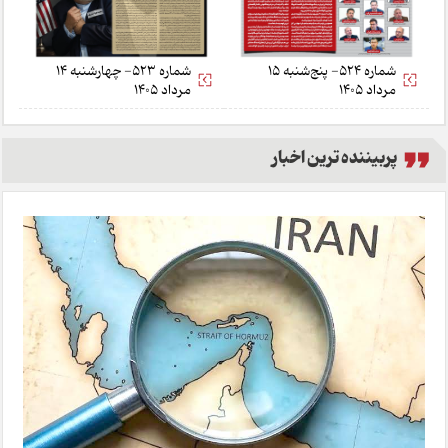
شماره 524- پنج‌شنبه 15
شماره 523- چهارشنبه 14
مرداد 1405
مرداد 1405
پربیننده ترین اخبار