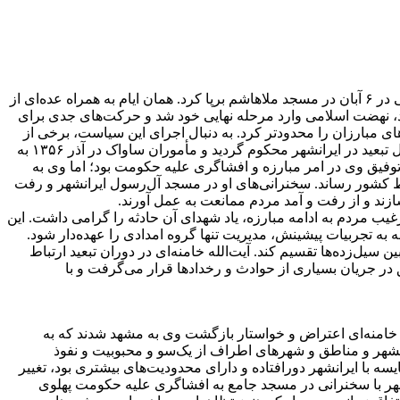
به دنبال درگذشت آیت‌الله سید مصطفی خمینی در اول آبان ۱۳۵۶ در نجف اشرف، آیت‌الله خامنه‌ای به همراه برخی از مبارزان مراسم ختمی در ۶ آبان در مسجد ملاهاشم برپا کرد. همان ایام به همراه عده‌ای از
مد، نهضت اسلامی وارد مرحله نهایی خود شد و حرکت‌های جدی برای
ای مبارزان را محدودتر کرد. به دنبال اجرای این سیاست، برخی از
مبارزان سرشناس به تبعید محکوم شدند که آیت‌الله خامنه‌ای هم در زمره آنان بود. او از سوی کمیسیون امنیت اجتماعی خراسان به سه سال تبعید در ایرانشهر محکوم گردید و مأموران ساواک در آذر ۱۳۵۶ به
دم توفیق وی در امر مبارزه و افشاگری علیه حکومت بود؛ اما وی به
نقاط کشور رساند. سخنرانی‌های او در مسجد آل‌رسول ایرانشهر و رفت
ازند و از رفت و آمد مردم ممانعت به عمل آورند.
 ضمن ترغیب مردم به ادامه مبارزه، یاد شهدای آن حادثه را گرامی داشت. این
۱۳ موقعیتی فراهم آورد تا آیت‌الله خامنه‌ای با توجه به تجربیات پیشینش، مدیریت تنها گروه امدادی را عهده‌دار شود.
ل‌زده‌ها تقسیم کند. آیت‌الله خامنه‌ای در دوران تبعید ارتباط
ق در جریان بسیاری از حوادث و رخدادها قرار می‌گرفت و با
حوزه علمیه مشهد به ادامه تبعید آیت‌الله خامنه‌ای اعتراض و خواستار بازگشت وی به مشهد شدند که به
انشهر و مناطق و شهرهای اطراف از یک‌سو و محبوبیت و نفوذ
 با ایرانشهر دورافتاده و دارای محدودیت‌های بیشتری بود، تغییر
ن شهر با سخنرانی در مسجد جامع به افشاگری علیه حکومت پهلوی