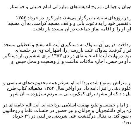
یان و جوانان، مروج اندیشه‌های مبارزاتی امام خمینی و خواستار
آیت‌الله خامنه‌ای در فروردین ۱۳۵۲ برای تبلیغ عازم نیشابور شد و در مساجد آن شهر سلسله جلسات درس اصول عقاید را که هفته‌ای یک بار در روزهای سه‌شنبه برگزار می‌شد، دایر کرد. در خرداد ۱۳۵۲
. آیت‌الله خامنه‌ای در آذر ۱۳۵۲ محل اقامه نماز جماعت و جلسات تفسیر خود را به دعوت بانی و واقف مسجد کرامت، به آن مسجد
، او را از اقامه نماز جماعت در آن مسجد باز داشت.
رانی پرداخت. در پی آن ساواک به دستگیری آیت‌الله مفتح و تعطیلی مسجد
اک قرار گرفت. ساواک علت بازرسی را، اظهارات وی در جلسه‌ای
خصوصی درباره ضرورت ایجاد جمعیتی برای سامان‌دهی مبارزه و استفاده از فرصت‌ها برای پیشبرد اهداف نهضت اسلامی در مشهد اعلام نمود. درنهایت آیت‌الله خامنه‌ای در دی ۱۳۵۳ برای ششمین بار دستگیر
د. او در حبس، اجازه ملاقات نداشت و از وضعیت و محل حبس او
ی حتی در منزلش ممنوع شده بود؛ اما او به‌رغم همه محدودیت‌های سیاسی و
امنیتی جلسات تفسیر و فعالیت‌ها و اقدامات روشنگرانه انقلابی خود را به صورت مخفیانه پی گرفت و پرداخت شهریه امام خمینی به طلاب علوم دینی را نیز ادامه داد. در اواخر سال ۱۳۵۴ مخفیانه کتاب طرح
د ۱۳۵۵، به دنبال وقوع سیل در قوچان، گروهی را تشکیل داد که از مشهد برای کمک‌رسانی به مردم سیل‌زده به آن شهر
 و پدرش در اواخر سال ۱۳۵۵ در مشهد وجود دارد که به طرفداری از امام خمینی و تبلیغ نهضت اسلامی پرداخته‌اند. آیت‌الله خامنه‌ای در
 به‌ویژه برای دانشجویان و جوانان و نیز حضور در جلسات علما و روحانیون
تهران روند مبارزه را شدت بخشید. از سوی دیگر، ساواک هم می‌کوشید برای به دست آوردن مستنداتی علیه او و مبارزان دیگر در آن جلسات نفوذ کند. به دنبال درگذشت علی شریعتی در لندن در ۲۹ خرداد