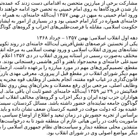
مشارکت برخی از مبارزین متحصن به اقداماتی دست زدند که عمده‌ترین آ
ورود امام خمینی به میهن در بهمن ۷
خامنه‌ای همواره در کنار امام خمینی بود و در بسیاری از امور به ایش
حکومت اسلامی، مقابله با فرصت‌طلبی‌های احزاب و گروه‌های گوناگون 
دهه اول انقلاب اسلامی: بهمن ۱۳۵۷ – خرداد ۱۳۶۸
نشانه‌های پیروزی انقلاب اسلامی و ورود نهضت اسلامی به مرحله انقل
مختلف به‌
سیدعلی خامنه‌ای و محمدجواد باهنر و اکبر هاشمی رفسنجانی بودند. در 
مقطع، تصمیم‌گیری‌های مهم در مورد مبارزه را برعهده داشت. ازجمله 
مهم دیگر شورای انقلاب در مقطع قبل از پیروزی، معرفی مهدی بازرگا
وظایف اصلی، مرجعی برای رفع معضلات و بحران‌های پیشِ رویِ نظام نو
فعالیتش در ۲۹ تیر ۱۳۵۹ آیت‌الله خامنه‌ای عضو 
هواداران حزب توده ایران و دیگر احزاب و گروه‌های مخالف انقلاب ا
گوناگون جامعه نماینده‌ای حضور داشته باشد. مسائل کردستان، سیس
عقیده بود که دولت موقت در قضیه کردستان ضعف نشان داده و باید آ
مأموریت یافت در رأس هیأتی عازم آن منطقه شود تا به درخواست‌ها 
متنفذین محلی منطقه دیدار و سیاست‌های نظام جمهوری اسلامی را برای
دیگر مواضع اصولی وی در شورای انقلاب بود.