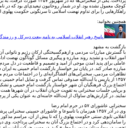
پرداخت. یکی از سخنرانی‌ه
کوچک معمول نشده بود. او در شمار روحانیون تبعیدی‌ای بود که در ن
راهکارهایی را برای تداوم نهضت اسلامی تا سرنگونی حکومت پهلوی ارائ
همچنین بخوانید:
پاسخ رهبر انقلاب اسلامی به نامه بیعت دبیرکل و رزمندگا
بازگشت به مشهد
امور انقلاب و تشدید روند مبارزه و پیگیری مسائل گوناگون نهضت ادام
عاملی برای پدید آمدن موجی از امید و تصمیم و قاطعیت در دل مردم و
مبارزه صادر کند. در پایان نیز خواستار بازگشت امام خمینی به ایرا
۱۳۵۷ از پاریس با آیت‌الله صدوقی تماس گرفت و تمایل امام خمینی ب
اجتماع بزرگ فرهنگیان آن شهر خواستار بازگشت امام خمینی و تشکیل
و برپایی جلسات سخنرانی به تقویت جریان انقلاب در آن شهرها همت گم
نمایند. در گزارش‌های ساواک از آیت‌الله خامنه‌ای به عنوان یکی از 
سخنرانی عاشورای ۵۷ در حرم امام رضا
وی در آذر ۱۳۵۷ هم‌زمان با تاسوعا و عاشورای حسینی سخنر
انقلابی تابوی سنتی حکومت پهلوی را که تا پیش از آن، مراسم مذکو
را سامان‌دهی کرد و در اجتماع بزرگ آنان به سخنرانی پرداخت. وی در
تحصن در بیمارستان مزبور را مطرح کرد. در مسیر حرکت آنان برای تح