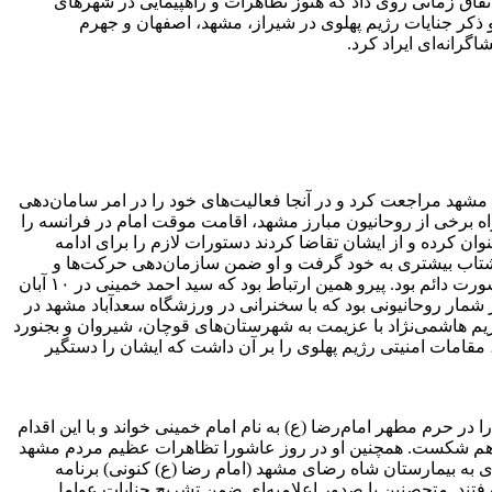
م منجر شد. این اتفاق زمانی روی داد که هنوز تظاهرات و راهپیمایی در شهرهای
 ذکر جنایات رژیم پهلوی در شیراز، مشهد، اصفهان و جهرم
گرانه‌ای ایراد کرد.
یختگی ارکان رژیم و ناتوانی آن در مهار روند انقلاب، آیت‌الله خامنه‌ای در اول مهر ۱۳۵۷ از جیرفت به مشهد مراجعت کرد و در آنجا فعالیت‌های خود را در امر سامان‌دهی
راه برخی از روحانیون مبارز مشهد، اقامت موقت امام در فرانسه را
ن کرده و از ایشان تقاضا کردند دستورات لازم را برای ادامه
کی شتاب بیشتری به خود گرفت و او ضمن سازمان‌دهی حرکت‌ها و
تظاهرات مردمی، سخنرانی‌های افشاگرانه‌ای را در اجتماعات مردم مشهد ایراد کرد. در عین حال با بیت امام و دیگر مبارزان در ارتباط و مشورت دائم بود. پیرو همین ارتباط بود که سید احمد خمینی در ۱۰ آبان
ی در شمار روحانیونی بود که با سخنرانی در ورزشگاه سعدآباد مشهد در
یم هاشمی‌نژاد با عزیمت به شهرستان‌های قوچان، شیروان و بجنورد
مقامات امنیتی رژیم پهلوی را بر آن داشت که ایشان را دستگیر
 را در حرم مطهر امام‌رضا (ع) به نام امام خمینی خواند و با این اقدام
 در هم شکست. همچنین او در روز عاشورا تظاهرات عظیم مردم مشهد
ی به بیمارستان شاه رضای مشهد (امام رضا (ع) کنونی) برنامه
رفتند. متحصنین با صدور اعلامیه‌ای ضمن تشریح جنایات عوامل