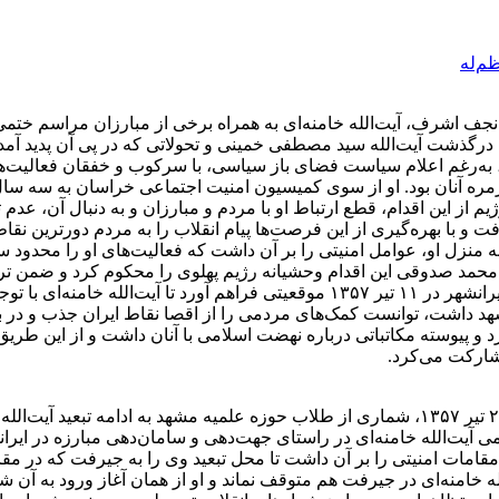
م‌له
ا درگذشت آیت‌الله سید مصطفی خمینی و تحولاتی که در پی آن پدید آ
ها، به‌رغم اعلام سیاست فضای باز سیاسی، با سرکوب و خفقان فعالیت‌ه
ژیم از این اقدام، قطع ارتباط او با مردم و مبارزان و به دنبال آن، ع
فت و با بهره‌گیری از این فرصت‌ها پیام انقلاب را به مردم دورترین 
به منزل او، عوامل امنیتی را بر آن داشت که فعالیت‌های او را محدود س
ه‌ای به آیت‌الله محمد صدوقی این اقدام وحشیانه رژیم پهلوی را محکوم کرد و
نامه به صورت اعلامیه در سراسر کشور پخش گردید. وقوع سیل در ایرانشهر در ۱۱ تیر ۵۷
 داشت، توانست کمک‌های مردمی را از اقصا نقاط ایران جذب و در بین سی
د و پیوسته مکاتباتی درباره نهضت اسلامی با آنان داشت و از این طری
شارکت می‌کرد.
با اوج‌گیری انقلاب اسلامی در آستانه ماه رمضان، ۲۸ شعبان ۱۳۹۸/ ۲۸ تیر ۱۳۵۷، شماری از طلاب 
ی آیت‌الله خامنه‌ای در راستای جهت‌دهی و سامان‌دهی مبارزه در ایر
ات امنیتی را بر آن داشت تا محل تبعید وی را به جیرفت که در مقایسه
لله خامنه‌ای در جیرفت هم متوقف نماند و او از همان آغاز ورود به آ