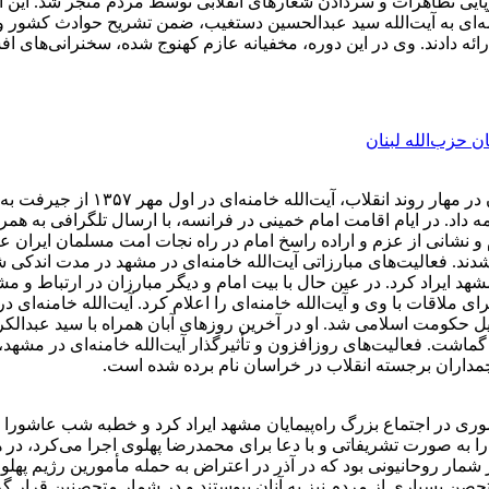
ا که در شهریور ۱۳۵۷ صورت گرفت، به برپایی تظاهرات و سردادن شعارهای انقلابی توسط مرد
امه‌ای به آیت‌الله سید عبدالحسین دستغیب، ضمن تشریح حوادث کشور و
ه دادند. وی در این دوره، مخفیانه عازم کهنوج شده، سخنرانی‌های افشا
ن حزب‌الله لبنان
با گسترش مبارزات مردمی و ازهم‌گس
ه داد. در ایام اقامت امام خمینی در فرانسه، با ارسال تلگرافی به هم
 نشانی از عزم و اراده راسخ امام در راه نجات امت مسلمان ایران عنوا
ن شدند. فعالیت‌های مبارزاتی آیت‌الله خامنه‌ای در مشهد در مدت اند
رای ملاقات با وی و آیت‌الله خامنه‌ای را اعلام کرد. آیت‌الله خامنه‌ا
 حکومت اسلامی شد. او در آخرین روزهای آبان همراه با سید عبدالکر
اشت. فعالیت‌های روزافزون و تأثیرگذار آیت‌الله خامنه‌ای در مشهد، 
پرچمداران برجسته انقلاب در خراسان نام برده شده است.
انی پرشوری در اجتماع بزرگ راه‌پیمایان مشهد ایراد کرد و خطبه شب عاشورا
ر را به صورت تشریفاتی و با دعا برای محمدرضا پهلوی اجرا می‌کرد،
 شمار روحانیونی بود که در آذر در اعتراض به حمله مأمورین رژیم پهلو
صن بسیاری از مردم نیز به آنان پیوستند و در شمار متحصنین قرار گ