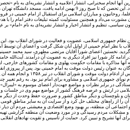
نها انجام سخنرانی، انتشار اعلامیه و انتشار نشریه‌ای به نام «تحصن» 
باز شدن فرودگاه‌ها به روی امام خمینی به تحصن خود ادامه خواهند داد. این تحصن
۱۳۵ آیت‌الله خامنه‌ای، به همراه علما، روحانیون و مبارزان اسلامی برای استقبال از ام
ان مشورت می‌داد و همچنین مسئولیت کمیته تبلیغات دفتر امام را با هد
سیاسی، تنظیم و انتشار اخبار و انتشار نشریه‌ای به نام «امام» بر ع
اب با نظر امام خمینی از اوایل آبان شکل گرفت و اعضای آن توسط اما
صورت رسمی در آستانه پیروزی انقلاب در دی ۱۳۵۷ اعلام گردید. نخستین اعضای شورا آقایان مر
ادامه کار شورا نیز افراد دیگری به عضویت آن درآمدند. آیت‌الله خامنه
آنها مذاکره با مقامات حکومت پهلوی و مقامات کشورهای خارجی، ازجمل
ن به عنوان رئیس دولت موقت به امام خمینی بود. پس از پیروزی انقل
پای جمهوری اسلامی و مشاوره برای امام نیز بود. به رغم تغییر چندین‌
ثابت آن باقی ماند. ایستادگی در برابر نظرات و مواضع جهت‌دار اعضای موسوم 
سلامی در ارتش و عرصه فرهنگ کشور از مواضع مهم وی در جلسات و تصمی
تان و بلوچستان و دیگر مناطق کشور و ضرورت حفظ وحدت از دیگر موض
ن را از راه‌های مختلف حل کرد و از سرایت آن به سایر مناطق قومی 
و مشکلات مردم رسیدگی و در مورد وضعیت آن منطقه گزارشی تهیه کند
 آنها تشریح و تبیین کرد. حمایت از تأسیس و تقویت نهادهای انقلابی