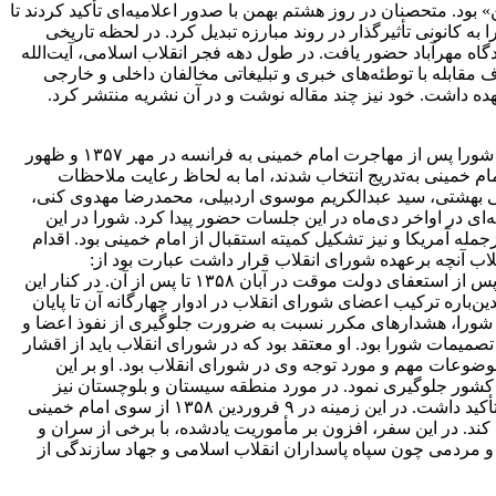
بود. متحصنان در روز هشتم بهمن با صدور اعلامیه‌ای تأکید کردند تا
 که تا صبح روز 9 بهمن ادامه یافت، مسجد دانشگاه تهران را به کانونی تأثیرگذار در روند مبارزه تبدیل کرد. در لحظه تاریخی
ام خمینی در فرودگاه مهرآباد حضور یافت. در طول دهه فجر انقلاب اسلامی، آیت‌الله
ف مقابله با توطئه‌های خبری و تبلیغاتی مخالفان داخلی و خارجی
هده داشت. خود نیز چند مقاله نوشت و در آن نشریه منتشر کرد.
یکی از نخستین عرصه‌های نقش‌آفرینی آیت‌الله خامنه‌ای در روند تکوین نظام جمهوری اسلامی، عضویت و فعالیت در شورای انقلاب بود. این شورا پس از مهاجرت امام خمینی به فرانسه در مهر ۱۳۵۷ و ظهور
م خمینی به‌تدریج انتخاب شدند، اما به لحاظ رعایت ملاحظات
تضی مطهری، سید محمد حسینی بهشتی، سید عبدالکریم موسوی اردبیلی، محمدرضا مهدوی کنی،
‌ای در اواخر دی‌ماه در این جلسات حضور پیدا کرد. شورا در این
ه آمریکا و نیز تشکیل کمیته استقبال از امام خمینی بود. اقدام
اب آنچه برعهده شورای انقلاب قرار داشت عبارت بود از:
قانون‌گذاری در غیاب قوه مقننه، انجام بخشی از وظایف قوه مجریه پس از ادغام دولت موقت و شورای انقلاب در تیر ۱۳۵۸ و انجام همه آن پس از استعفای دولت موقت در آبان ۱۳۵۸ تا پس از آن. در کنار این
باره ترکیب اعضای شورای انقلاب در ادوار چهارگانه آن تا پایان
به «لیبرال» شورا، هشدارهای مکرر نسبت به ضرورت جلوگیری از نفوذ اعضا و
مات شورا بود. او معتقد بود که در شورای انقلاب باید از اقشار
وعات مهم و مورد توجه وی در شورای انقلاب بود. او بر این
کشور جلوگیری نمود. در مورد منطقه سیستان و بلوچستان نیز
براساس از تجربه حضورش در زمان تبعید و اطلاع از اوضاع سیاسی و اجتماعی آن منطقه، بر بهبود وضع اقتصادی و معیشتی مردم آن دیار تأکید داشت. در این زمینه در ۹ فروردین ۱۳۵۸ از سوی امام خمینی
. در این سفر، افزون بر مأموریت یادشده، با برخی از سران و
 و مردمی چون سپاه پاسداران انقلاب اسلامی و جهاد سازندگی از