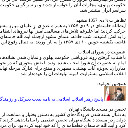
حکومت پهلوی، مجازات آنان را خواستار شدند و بر سرنگونی حکومت پهل
سراسر ایران منتشر شد.
تظاهرات ۹ دی 1357 مشهد
آیت‌الله خامنه‌ای در ۹ دی ۱۳۵۷ به همراه 
حرکت کردند؛ اما علیرغم تلاش‌های مسالمت‌آمیز آنها نیروهای انتظام
را به آتش کشیدند. شب حادثه، علمای مشهد ازجمله آیت‌الله خامنه‌ای
فاجعه یکشنبه خونین ۱۰ دی ۱۳۵۷ را به بار آوردند. به دنبال وقوع این حوادث، آیت‌الله خامنه‌ای به همراه عده‌ای از روحانیون مبارز مشهد در محکومیت این حادثه و تداوم نهضت اعلامیه‌ای صادر کردند.
عضویت در شورای انقلاب
مبارزان، به‌ویژه آیات بهشتی، مطهری و مفتح برای تدارک مرحله نها
انقلاب اسلامی مسئولیت کمیته تبلیغات آن را عهده‌دار شد.
همچنین بخوانید:
پاسخ رهبر انقلاب اسلامی به نامه بیعت دبیرکل و رزمندگا
تحصن در مسجد دانشگاه تهران
به دنبال بسته شدن فرودگاه‌های کشور به دستور بختیار و ممانعت از با
دولت، در مسجد دانشگاه تهران تحصن عظیمی را سامان‌دهی کردند که ب
کرد و آیت‌الله خامنه‌ای قطعنامه‌ای را که خود تهیه کرده بود برای م