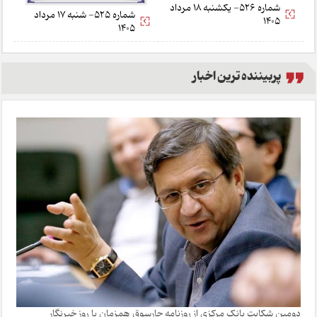
شماره 526- یکشنبه 18 مرداد
شماره 525- شنبه 17 مرداد
1405
1405
پربیننده ترین اخبار
دومین شکایت بانک مرکزی از روزنامه چارسوق همزمان با روز خبرنگار