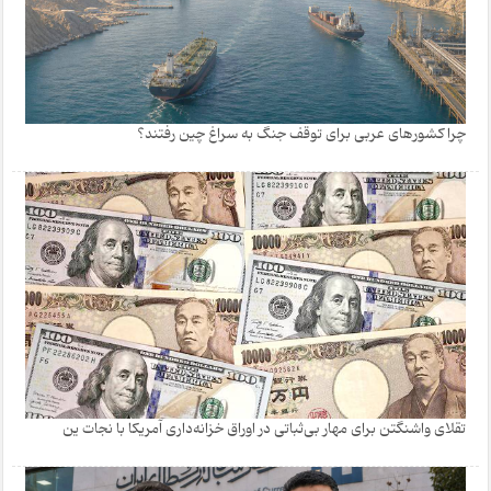
چرا کشورهای عربی برای توقف جنگ به سراغ چین رفتند؟
تقلای واشنگتن برای مهار بی‌ثباتی در اوراق خزانه‌داری آمریکا با نجات ین