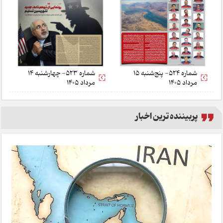
شماره 524- پنج‌شنبه 15
شماره 523- چهارشنبه 14
مرداد 1405
مرداد 1405
پربیننده ترین اخبار