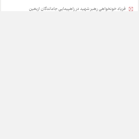
فریاد خونخواهی رهبر شهید در راهپیمایی جاماندگان اربعین
۵ راهکار برای نجات مشوق‌های مالیاتی از رانت و فساد
خانه
تبلیغات
همکاری با ما
درباره ما
تماس با ما
چارسوق در شبکه های اجتماعی:
طراحی:
هشت بهشت
تمامی حقوق مادی و معنوی این وبسایت متعلق به روزنامه چارسوق می
باشد و هرگونه کپی برداری با ذکر منبع بلامانع است.