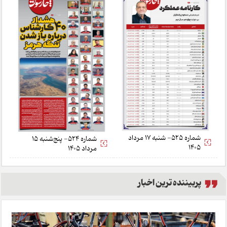
شماره 525- شنبه 17 مرداد
شماره 524- پنج‌شنبه 15
1405
مرداد 1405
پربیننده ترین اخبار