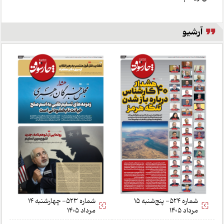
آرشیو
شماره 524- پنج‌شنبه 15
شماره 523- چهارشنبه 14
مرداد 1405
مرداد 1405