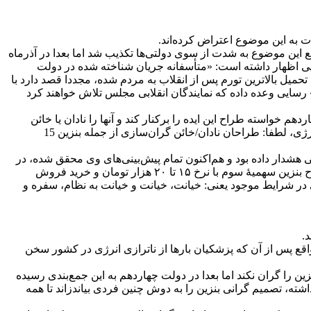
 این موضوع به شدت از سوی دولتی‌ها تکذیب شد اما بعدا در آذرماه
 اظهار داشته است: «متأسفانه جریان شناخته شده در دولت
یش از این هم با حذف ارز ترجیحی ۲۸۵۰۰ تومانی و گران کردن ارز، سبب تحمیل بالاترین تورم پس از انقلاب به مردم شده، مجددا قصد دارد با
 تومانی به ۱۵ تا ۲۰ هزار تومان از طرف دیگر، اقدام کند.» رسایی وعده داده که نمایندگان انقلابی مجلس تلاش خواهند کرد
نزین به 15 هزار تومان خبر داده و از رئیس دولت چهاردهم خواسته طراح این ایده را برکنار کند و آنها را نادان یا خائن
نامیده است. این عضو کمیسیون انرژی مجلس گفته است: «جناب آقای دکتر پزشکیان! ضمن تشکر از اعلام راهبرد دقیق مدیریت مصرف انرژی، لطفا: طراحان نادان/خائن گران‌سازی از جمله بنزین 15
ار داده بود و هم‌اکنون تمام پیش‌بینی‌های وی محقق شده، در
روزهای اخیر به بحث گرانی بنزین واکنش نشان داده و گفته است: «ظاهراً دولت قصد دارد سیاست گرانسازی برق و بنزین را انجام دهد. طرح بنزین سهمیۀ سوم با نرخ ۱۵ تا ۲۰ هزار تومان و خرید فروش
ی در شرایط موجود یعنی: خیانت، خیانت و خیانت به نظام، سفره و
اقع پس از آن که پزشکیان بارها از ناترازی انرژی در کشور سخن
را گران نکند اما بعدا در دولت چهاردهم به این جمع‌بندی رسیده
ته، تصمیم گرانی بنزین را به دوش چنین فردی بیاندزاند تا همه