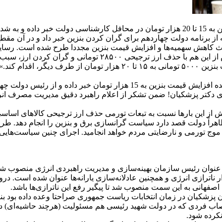
 کرده‌اند.
از برنامه دولت چهاردهم برای گران کردن بنزین خبر داد و در آن مقطع
حث کاهش سهمیه‌ها و افزایش قیمت بنزین مجددا طرح شده است. رسایی
چهاردهم که راه‌حل را فقط در آزاد کردن و گران کردن می‌داند و پ
کاهش سهمیه بنزین ۱۵۰۰ و ۳۰۰ تومانی از یک طرف و افزایش قیمت بنزین ۵۰۰۰
مالک شریعتی، از اعضای کمیسیون انرژی مجلس هم از طرح شدن ایده افزایش قیمت ب
ین بارها نسبت به تبعات تورمی حذف ارز ترجیحی کالاهای اساسی هشد
ید موج تورمی و نارضایتی مردم خواهد انجامید. اجرای چنین سیاست‌های
اترازی انرژی و همچنین عادلانه‌سازی یارانه‌ها عنوان شده است. درو
اصفهانی به این سمت منصوب شد تا پیگیر رفع این ناترازی‌ها باشد.
کیان در زمان انتخابات ریاست جمهوری صراحتا وعده داده بود بنزین 
نتصاب فردی که در دولت شهید رئیسی هم مسئولیت (هرچند حاشیه‌ای) داش
کرده شود.