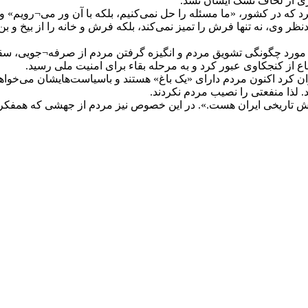
ری از لحاف تشک ایشان نشد.
 که در کشور، «ما مسئله را حل نمی‌کنیم، بلکه با آن ور می¬رویم» 
ر وی، نه تنها فرش را تمیز نمی‌کند، بلکه فرش و خانه را از بیخ و 
 مورد چگونگی تشویق مردم و انگیزه گرفتن مردم از صرفه¬جویی، سقا
از کنجکاوی عبور کرد و به مرحله بقاء برای امنیت ملی رسید.
ن کرد اکنون مردم دارای «یک باغ» هستند و باسیاست‌هایشان می‌خواهن
 لذا منفعتی را نصیب مردم نکردند.
یخی ایران هست.». در این خصوص نیز مردم از جهشی که همفکران وی 