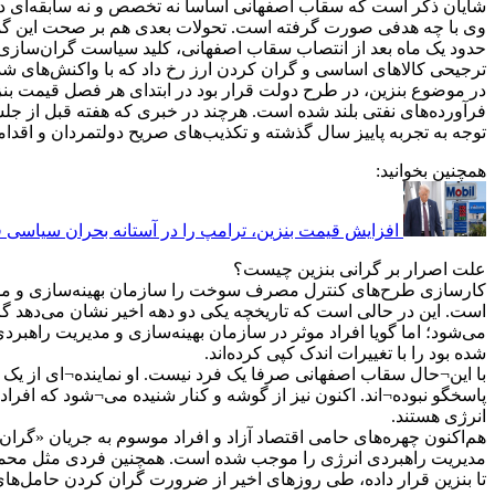
شایان ذکر است که سقاب اصفهانی اساسا نه تخصص و نه سابقه‌ای در حو
وی با چه هدفی صورت گرفته است. تحولات بعدی هم بر صحت این گمان
ترجیحی کالاهای اساسی و گران کردن ارز رخ داد که با واکنش‌های ش
در موضوع بنزین، در طرح دولت قرار بود در ابتدای هر فصل قیمت بنز
فرآورده‌های نفتی بلند شده است. هرچند در خبری که هفته قبل از جل
توجه به تجربه پاییز سال گذشته و تکذیب‌های صریح دولتمردان و اقدا
همچنین بخوانید:
افزایش قیمت بنزین، ترامپ را در آستانه بحران سیاسی قر
علت اصرار بر گرانی بنزین چیست؟
کارسازی طرح‌های کنترل مصرف سوخت را سازمان بهینه‌سازی و مدیر
است. این در حالی است که تاریخچه یکی دو دهه اخیر نشان می‌دهد 
می‌شود؛ اما گویا افراد موثر در سازمان بهینه‌سازی و مدیریت راهبرد
شده بود را با تغییرات اندک کپی کرده‌اند.
با این¬حال سقاب اصفهانی صرفا یک فرد نیست. او نماینده¬ای از یک جر
پاسخگو نبوده¬اند. اکنون نیز از گوشه و کنار شنیده می¬شود که اف
انرژی هستند.
هم‌اکنون چهره‌های حامی اقتصاد آزاد و افراد موسوم به جریان «گر
مدیریت راهبردی انرژی را موجب شده است. همچنین فردی مثل محمدصا
تا بنزین قرار داده، طی روزهای اخیر از ضرورت گران کردن حامل‌ه