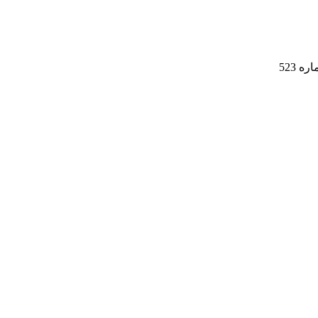
ه 523