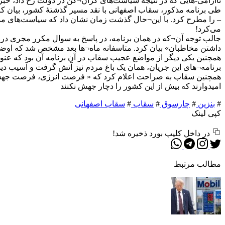
ناآرامی-هایی که در نتیجۀ سیاست‌های گران¬کن در دولت رخ داد، خب
طی برنامه مذکور، سقاب اصفهانی با نقد مسیر گذشتۀ کشور، بیان کرد
– را مطرح کرد. با این¬حال گذشت زمان نشان داد که سیاست‌های مدنظ
می‌کرد!
جالب توجه آن¬که در همان برنامه، در پاسخ به سوال مکرر مجری در
داشتن مخاطبان» بیان کرد. متاسفانه ماه¬ها بعد مشخص شد که اوضاع 
همچنین یکی دیگر از مواضع عجیب سقاب در آن برنامه آن بود که عنوا
برنامه¬های این جریان، همان یک باغ مردم نیز آتش گرفت و آسیب دید.
همچنین سقاب به صراحت اعلام کرد که « فرصت انرژی، فرصت جهش تار
امیدوارند که بیش از این کشور را دچار جهش نکنند
#
بنزین
#
چارسوق
#
سقاب
#
سقاب اصفهانی
کپی لینک
در داخل کلیپ بورد ذخیره شد!
مطالب مرتبط