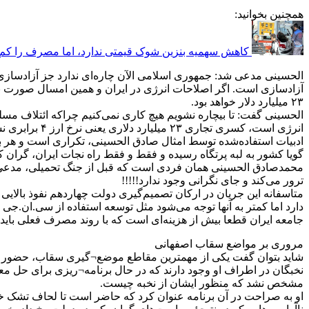
همچنین بخوانید:
کاهش سهمیه بنزین شوک قیمتی ندارد، اما مصرف را کم 
آزادسازی است. اگر اصلاحات انرژی در ایران و همین امسال صورت نگ
۲۳ میلیارد دلار خواهد بود.
الحسینی گفت: تا بیچاره نشویم هیچ کاری نمی‌کنیم چراکه ائتلاف مسلط
انرژی است، کسری تجاری ۲۳ میلیارد دلاری یعنی نرخ ارز ۴ برابری نسبت به امروز و تورم ۱۶۰ درصدی.
ادبیات استفاده‌شده توسط امثال صادق الحسینی، تکراری است و هر بار 
گویا کشور به لبه پرتگاه رسیده و فقط و فقط راه نجات ایران، گران 
محمدصادق الحسینی همان فردی است که قبل از جنگ تحمیلی، مدعی شده 
ترور می‌کند و جای نگرانی وجود ندارد!!!!!
متاسفانه این جریان در ارکان تصمیم‌گیری دولت چهاردهم نفوذ بالای
دارد اما کمتر به آنها توجه می‌شود مثل توسعه استفاده از سی.ان.ج
جامعه ایران قطعا بیش از هزینه‌ای است که با روند مصرف فعلی بای
مروری بر مواضع سقاب اصفهانی
نخبگان در اطراف او وجود دارند که در حال برنامه¬ریزی برای حل 
مشخص نشد که منظور ایشان از نخبه چیست.
او به صراحت در آن برنامه عنوان کرد که حاضر است تا لحاف تشک خود 