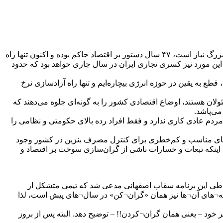
الحسینی مدعی شد: جمهوری اسلامی الآن چاره‌ای ندارد جز آزادسازی قیمت ندارد، پیش‌تر هم گفتم برای اصلاح اساسی در ایران یک بحران بزرگ نیاز است، ۴۷ سال دستور بر اقتصاد حاکم بوده و اکنون تنها راه
ین مورد نیز کسری تجاری ایران در سال جاری خواهد بود که حدود
ع به یقین در حوزه انرژی بیچاره‌ایم و تنها راه آزادسازی نرخ
ولان هستند، اوضاع اقتصادی کشور را به گونه‌ای جلوه می‌دهند که
می‌پاشد.
ردم عادی کاری ندارد و فقط افراد رده بالای حکومتی و نظامی را
کارهای مناسب و کم‌خطری برای کنترل مصرف بنزین در کشور وجود
ن اینکه تبعات و خسارات ناشی از گران‌سازی سوخت بر اقتصاد و
ت یکی از مهمترین مقاطع موضع¬گیری سقاب، حضور او در برنامه گفت‌وگوی ویژه خبری صداوسیما مورخ 22 آبان 1404 بود. طی این برنامه سقاب اصفهانی مدعی شد که تیمی متشکل از
امه¬های آن¬ها نیز همان «گران¬کن» در سال¬های پیش است، لذا
 خود – یعنی همان گران¬کردن!! – توضیح دهد. البته پس از بروز