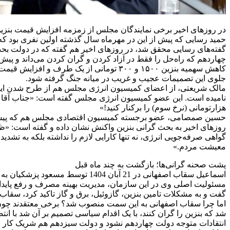
در روزهای اخیر برخی نمایندگان مجلس از زمزمه افزایش قیمت بنزین به 15 تا 20 هزار تومان در محافل کارشناسی دولت خبر داده و به شدت به این موضوع اعتراض
حمید رسایی که پیش از این در مهرماه سال گذشته اولین نفری بود که 
گفته‌های رسایی محقق شد، در روزهای اخیر هم گفته که در دولت ب
جلوی این تصمیمات عجیب و غریب در میانه جنگ گرفته شود.
هزارتومانی (نرخ سوم) را برکنار کنید!»
حسین صمصامی، عضو برجسته کمیسیون اقتصادی مجلس هم که پیش از ا
گواهی صرفه‌جویی انرژی، نه تنها کارایی لازم را نداشته بلکه به تشد
معیشت مردم.»
پشت صحنه گرانی‌ها؛ بازگشت به چند ماه قبل
اسماعیل سقاب اصفهانی در 21 آبان 1404 توسط مسعود پزشکیان به عنوان رئیس سازمان بهینه‌سازی و مدیریت راهبردی انرژی منصوب شد.
مسئولیت اصلی وی در این سازمان، مدیریت بهینه مصرف و رفع پایدار ن
گفت و به مشکلات تامین بنزین، گازوئیل، برق و گاز تاکید کرد، سقاب 
اما چرا سقاب اصفهانی به این سمت منصوب شد؟ برخی معتقدند چون پزش
شد که بنزین را گران کنند، با یک اقدام سیاسی تصمیم بر آن شد با ا
انتقادات متوجه دولت چهاردهم نشود و دولت سیزدهم هم شریک کار ن