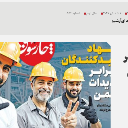
6 شعبان 2026
سال دوم
شماره 524
 ای
آرشیو
ر