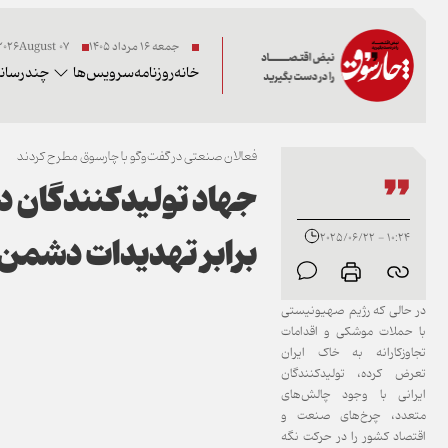
جمعه ۱۶ مرداد ۱۴۰۵
07 2026August
خانه
روزنامه
سرویس‌ها
چندرسانه
فعالان صنعتی در گفت‌وگو با چارسوق مطرح کردند
جهاد تولیدکنندگان د
برابر تهدیدات دشمن
10:24 - 2025/06/22
در حالی که رژیم صهیونیستی
با حملات موشکی و اقدامات
تجاوزکارانه به خاک ایران
تعرض کرده، تولیدکنندگان
ایرانی با وجود چالش‌های
متعدد، چرخ‌های صنعت و
اقتصاد کشور را در حرکت نگه