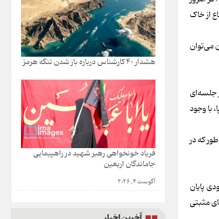
ع از خاک
 می‌توان
هشدار 40 کارشناس درباره باز شدن تنگه هرمز
 جلسه‌ای
 با وجود
ور که در
فریاد خونخواهی رهبر شهید در راهپیمایی
جاماندگان اربعین
آگوست 4, 2026
دی پایان
ای مثبتی
آخرین اخبار