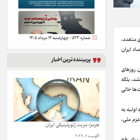
شماره 523- چهارشنبه 14 مرداد 1405
ی متعدد،
اد ایران
پربیننده ترین اخبار
ن روزهای
شد، بلکه
‌ها خالی
 اولیه به
عزم ملی،
هرمز؛ مزیت ژئوپلیتیکی ایران
آگوست 6, 2026
برای رفع