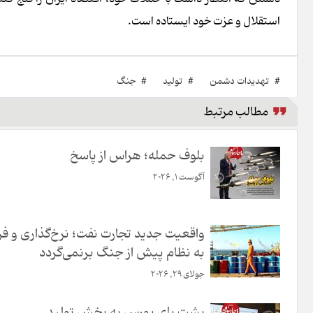
استقلال و عزت خود ایستاده است.
#
تهدیدات دشمن
#
تولید
#
جنگ
مطالب مرتبط
بلوف حمله؛ هراس از پاسخ
آگوست 1, 2026
واقعیت جدید تجارت نفت؛ نرخ‌گذاری و 
به نظام پیش از جنگ برنمی‌گردد
جولای 29, 2026
پشت پای بورس به بخش تولید