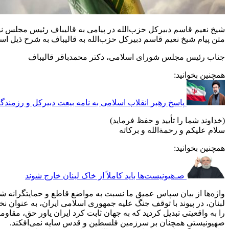
شیخ نعیم قاسم دبیرکل حزب‌الله در پیامی به قالیباف رئیس مجلس ن
متن پیام شیخ نعیم قاسم دبیرکل حزب‌الله به قالیباف به شرح ذیل اس
جناب رئیس مجلس شورای اسلامی، دکتر محمدباقر قالیباف
همچنین بخوانید:
پاسخ رهبر انقلاب اسلامی به نامه بیعت دبیرکل و رزمندگا
(خداوند شما را تأیید و حفظ فرماید)
سلام علیکم و رحمةالله و برکاته
همچنین بخوانید:
صـ‌هیونیست‌ها باید کاملاً از خا‌ک لبنان خارج شوند
واژه‌ها از بیان سپاس عمیق ما نسبت به مواضع قاطع و حمایتگرانه شم
لبنان، در پیوند با توقف جنگ علیه جمهوری اسلامی ایران، به عنوان نخست
را به واقعیتی تبدیل کردید که به جهان ثابت کرد ایران یاور حق، مقا
صهیونیستی همچنان بر سرزمین فلسطین و قدس سایه نمی‌افکند.