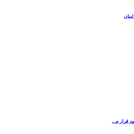
بنان
 قرار م...