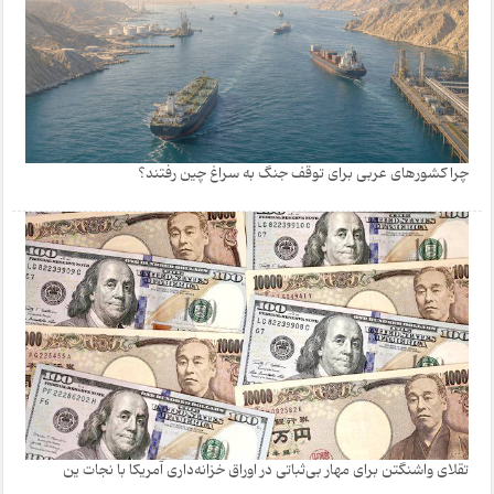
چرا کشورهای عربی برای توقف جنگ به سراغ چین رفتند؟
تقلای واشنگتن برای مهار بی‌ثباتی در اوراق خزانه‌داری آمریکا با نجات ین