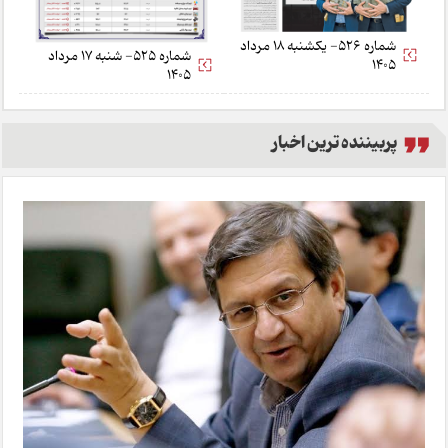
شماره 526- یکشنبه 18 مرداد
شماره 525- شنبه 17 مرداد
1405
1405
پربیننده ترین اخبار