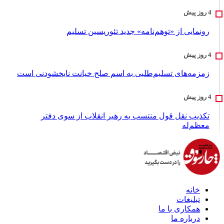
رونمایی از «توهم‌نامه» جدید تئور‌یسین تسلیم
زمزمه‌های تسلیم‌طلبی به اسم صلح خیانت نابخشودنی است
تکذیب نقل قول منتسب به رهبر انقلاب از سوی دفتر
معظم‌له
خانه
تبلیغات
همکاری با ما
درباره ما