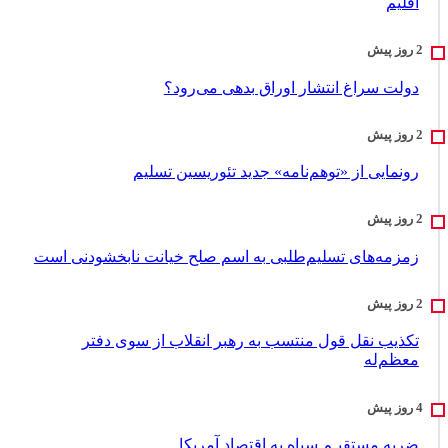
اقلیم
دولت سراغ انتشار اوراق بدهی می‌رود؟
رونمایی از «توهم‌نامه» جدید تئور‌یسین تسلیم
زمزمه‌های تسلیم‌طلبی به اسم صلح خیانت نابخشودنی است
تکذیب نقل قول منتسب به رهبر انقلاب از سوی دفتر
معظم‌له
ضربه مستقیـم سپاه به اقتصاد آمر‌یکا