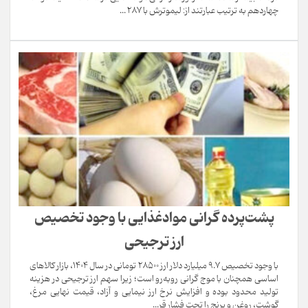
چهاردهم به ترتیب عبارتند از: لیموترش با 287 ...
پشت‌پرده گرانی موادغذایی با وجود تخصیص
ارز ترجیحی
با وجود تخصیص 9.7 میلیارد دلار ارز 28500 تومانی در سال 1404، بازار کالاهای
اساسی همچنان با موج گرانی روبه‌رو است؛ زیرا سهم ارز ترجیحی در هزینه
تولید محدود بوده و افزایش نرخ ارز نیمایی و آزاد، قیمت نهایی مرغ،
گوشت، روغن و برنج را تحت فشار قر...