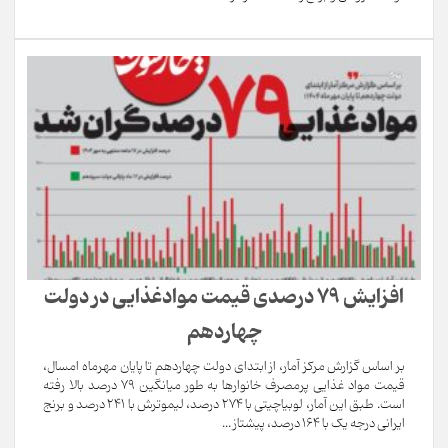
افزایش 79 درصدی قیمت موادغذایی در دولت
چهاردهم
بر اساس گزارش مرکز آمار، از ابتدای دولت چهاردهم تا پایان مهرماه امسال،
قیمت مواد غذایی پرمصرف خانوارها به طور میانگین 79 درصد بالا رفته
است. طبق این آمار، لوبیاچیتی با 274 درصد، لیموترش با 241 درصد و برنج
ایرانی درجه یک با 164 درصد، پیشتاز ...