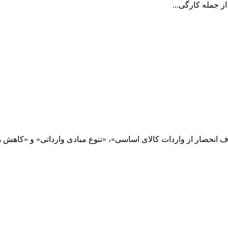
 جمله کارگی...
انحصار از واردات کالای اساسی»، «تنوع مبادی وارداتی» و «کاهش هزین