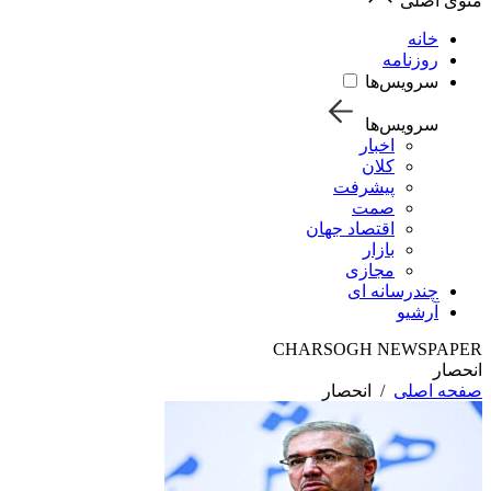
منوی اصلی
خانه
روزنامه
سرویس‌ها
سرویس‌ها
اخبار
کلان
پیشرفت
صمت
اقتصاد جهان
بازار
مجازی
چندرسانه ای
آرشیو
CHARSOGH NEWSPAPER
انحصار
صفحه اصلی
/
انحصار