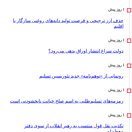
حذف ارز ترجیحی و فرصت تولید دانه‌های روغنی سازگار با
اقلیم
دولت سراغ انتشار اوراق بدهی می‌رود؟
رونمایی از «توهم‌نامه» جدید تئور‌یسین تسلیم
زمزمه‌های تسلیم‌طلبی به اسم صلح خیانت نابخشودنی است
تکذیب نقل قول منتسب به رهبر انقلاب از سوی دفتر
معظم‌له