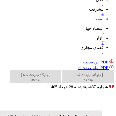
3
پیشرفت
4
صمت
5
اقتصاد جهان
6
بازار
7
فضای مجازی
8
PDF این صفحه
PDF تمام صفحات
شماره 487- پنج‌شنبه 28 خرداد 1405