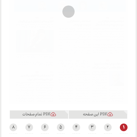
PDF این صفحه
PDF تمام صفحات
1
8
7
6
5
4
3
2