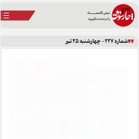
شماره 227- چهارشنبه 25 تیر