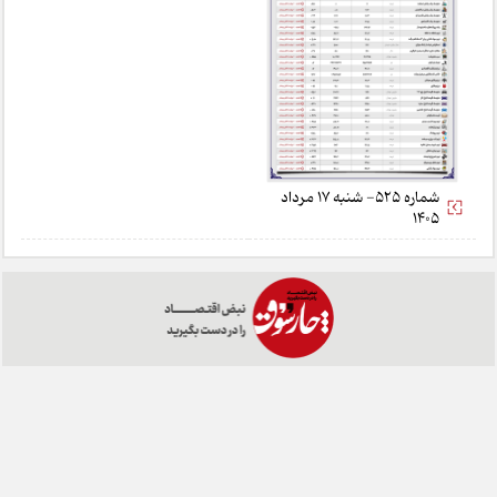
شماره 525- شنبه 17 مرداد
1405
خانه
تبلیغات
همکاری با ما
درباره ما
تماس با ما
چارسوق در شبکه های اجتماعی: