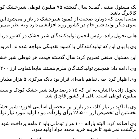
کالابرگ باشد.
سوی دیگر تولید شیر خام در کشور روند افزایشی دارد و به نظر نمی‌رس
هانی تحویل زاده، رئیس انجمن تولیدکنندگان شیر خشک در کشور دربار
وی با بیان این که تولیدکنندگان با کمبود نقدینگی مواجه شده‌اند، اف
این مسئول صنفی تصریح کرد: سال گذشته قیمت هر قوطی شیر خشک ۸ درصد افزایش یافت در حالی که نرخ مواد اولیه ۷ برابر شده بود. از این رو، کارخانه‌ها با زیان فعالیت 
وی ادامه داد: همچنین تولیدکنندگان ملزم هستند مابه‌التفاوت ارز ۴۲۰۰ و ۲۸.۵۰۰ را سال گذشته به بانک مرکزی پرداخت کنند که به دلیل مشکلات مالی انجام نشد.
وی اظهار کرد: طی تفاهم نامه‌ای قرار بود بانک مرکزی ۵ هزار میلیارد تومان (همت) به تولیدکنندگان شیر خشک کودک کمک کند اما این امر محقق نشد.
میلیون قوطی است. باقی از کشور قاچاق شد.
وی با تاکید بر نیاز کاذب در بازار این محصول اساسی افزود: شیر خ
نخستین آن تخصیص ارز ۲۸.۵۰۰ برای واردات مواد اولیه مورد نیاز تولید است. دوم یارانه پرداخت مبلغ ۱۰۰ هزار تومان بیمه سلامت برای هر قوطی شیر خشک است.
برگشت نمی‌شود تا هزینه خرید مجدد مواد اولیه شود.