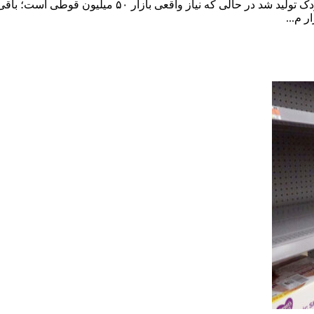
یک مسئول صنفی گفت: سال گذشته ۷۵ میلیون قوطی شیرخشک 
 م...