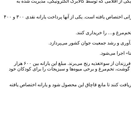
یکی از اقلامی که توسط کالابرگ الکترونیکی، مدیریت شده به
به گزارش خبرنگار مهر، در حال حاضر چندین یارانه به‌جز یارانه‌هایی که به کالاهای اساسی از جمله نان، بنزین و… تعلق می‌گیرد به خانوار ایرانی اختصاص یافته است. یکی از آنها پرداخت یارانه نقدی ۳۰۰ و ۴۰۰
دآوری و رشد جمعیت جوان کشور می‌پردازد.
ا» اجرا می‌شود.
یارانه دیگر که همچون کالابرگ الکترونیکی شارژ می‌شود برای سرپرستان خانواری است که دارای کودک یا کودکان یک تا ۶ سال بوده که این فرزندان از سوءتغذیه رنج می‌برند. مبلغ این یارانه بین ۶۰۰ هزار
وت است. والدین مجاز هستند با این پول ۱۶ قلم کالای اساسی اعم از شیر، گوشت، تخم‌مرغ و برخی میوه‌ها و سبزیجات را برای کودکان خود
ز این طریق دریافت کنند تا مانع قاچاق این محصول شود و یارانه اختصاص یافته