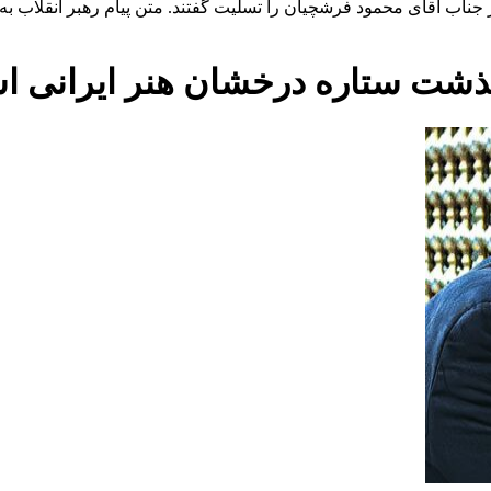
ناب آقای محمود فرشچیان را تسلیت گفتند. متن پیام رهبر انقلاب به ا
رگذشت ستاره درخشان هنر ایرانی 