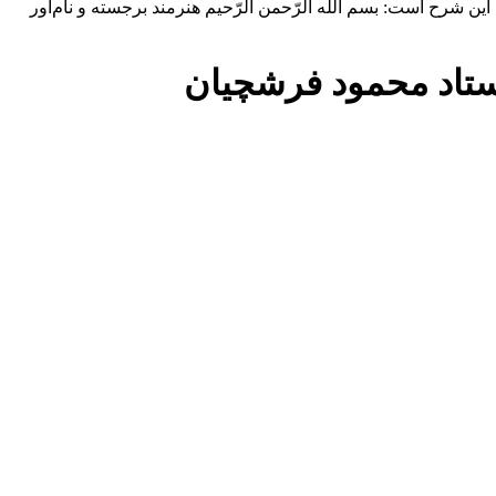
ین شرح است: بسم الله الرّحمن الرّحیم هنرمند برجسته و نام‌آور
استاد محمود فرشچیان