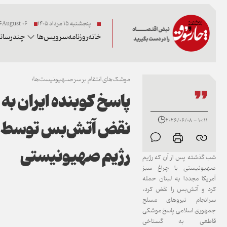
پنجشنبه ۱۵ مرداد ۱۴۰۵
06 2026August
خانه
روزنامه
سرویس‌ها
چندرسانه
موشک‌های انتقام بر سر صـهیونیست‌ها؛
پاسخ کوبنده ایران به
نقض آتش‌بس توسط
10:11 - 2026/06/08
رژ‌یم صهیونیستی
شب گذشته پس از آن که رژیم
صهیونیستی با چراغ سبز
آمریکا مجددا به لبنان حمله
کرد و آتش‌بس را نقض کرد،
سرانجام نیروهای مسلح
جمهوری اسلامی پاسخ موشکی
قاطعی به گستاخی