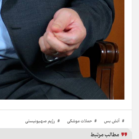
#
آتش بس
#
حملات موشکی
#
رژیم صهیونیستی
مطالب مرتبط