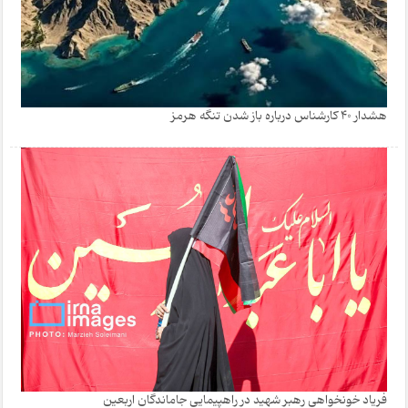
هشدار 40 کارشناس درباره باز شدن تنگه هرمز
فریاد خونخواهی رهبر شهید در راهپیمایی جاماندگان اربعین