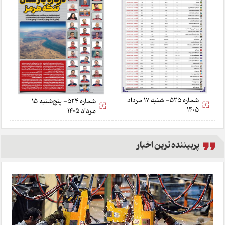
شماره 525- شنبه 17 مرداد
شماره 524- پنج‌شنبه 15
1405
مرداد 1405
پربیننده ترین اخبار