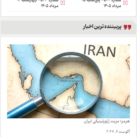
شماره 524- پنج‌شنبه 15
شماره 523- چهارشنبه 14
مرداد 1405
مرداد 1405
پربیننده ترین اخبار
هرمز؛ مزیت ژئوپلیتیکی ایران
آگوست 6, 2026