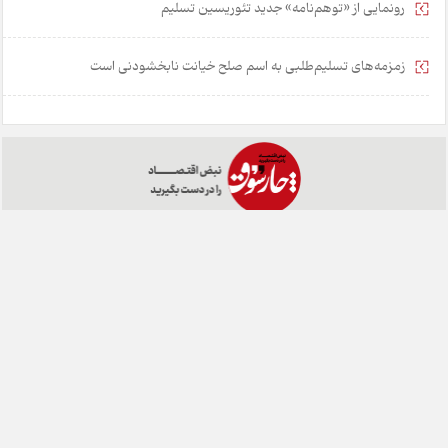
رونمایی از «توهم‌نامه» جدید تئور‌یسین تسلیم
زمزمه‌های تسلیم‌طلبی به اسم صلح خیانت نابخشودنی است
خانه
تبلیغات
همکاری با ما
درباره ما
تماس با ما
چارسوق در شبکه های اجتماعی:
طراحی:
هشت بهشت
تمامی حقوق مادی و معنوی این وبسایت متعلق به روزنامه چارسوق می
باشد و هرگونه کپی برداری با ذکر منبع بلامانع است.