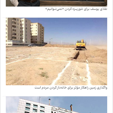
تقلای یوسف برای تئور‌یـزه ک‍ردن «نمی‌تـوانیم»
واگذاری زمین راهکار مؤثر برای خانه‌دار کردن مردم است