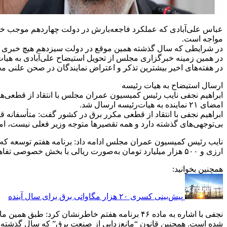
عباس علی‌آبادی که عملکرد فاجعه‌بارش در دولت چهاردهم موجب خ
مواجه است.
در شرایطی که سال گذشته همین موقع در دولت سیزدهم هیچ خبری 
در همین زمینه خبرگزاری مجلس از تحویل استیضاح علی‌آبادی به هیات رئیسه با 21 امضا خ
در هفته‌های اخیر بیشترین تذکر و اعتراض نمایندگان در صحن علنی م
ارسال استیضاح به هیات رئیسه
ابراهیم نجفی نایب رئیس کمیسیون عمران مجلس با انتقاد از قطعی‌ه
امضای ۲۱ نماینده به هیات‌رئیسه ارسال شد.
ابراهیم نجفی با انتقاد از قطعی مکرر برق در کشور گفت: متأسفان
بی‌توجهی‌های گذشته دارد و همه تقصیرها متوجه وزیر فعلی نیست، ام
ارزی و ۵۰۰ هزار میلیارد تومان به‌صورت ریالی با بخش خصوصی تفاهم‌نامه امضا کنند، به‌ویژه در حوزه انرژی؛ بنابراین راهکار قانونی فراهم بوده است.
همچنین بخوانید:
پیش‌بینی کسری ۲۰ هزار مگاواتی برق برای سال آینده
نجفی با اشاره به ماده ۴۶ برنامه هفتم خاطرنشا
شده است. همچنین قانون “مانع‌زدایی از صنعت برق” که سال گذشته 