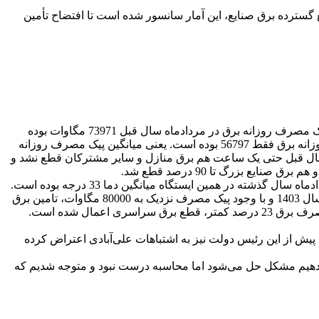
 گسترده برق صنایع، این آمار سانسور شده است تا افتضاح تأمین
در مردادماه که گرمترین ماه سال است، در سال گذشته هیچ‌گونه قطع برق سراسری اعمال نشد. آمار وزارت نیرو نشان می‌دهد میانگین پیک مصرف روزانه برق در مردادماه سال قبل 73971 مگاوات بوده
است. اما در اردیبهشت امسال که قطع گسترده برق در سراسر کشور به منازل، صنایع و بخش کشاورزی تحمیل شد میانگین پیک مصرف روزانه برق فقط 56797 بوده است. یعنی میانگین پیک مصرف روزانه
پیک مصرف روزانه برق در مردادماه سال گذشته با آن شدت گرما بوده است. اما در مردادماه سال قبل حتی یک ساعت هم برق منازل و سایر مشترکان قطع نشد و
 بزرگ تا 90 درصد قطع شد.
میانگین دمای تهران (ایستگاه مهرآباد) در ساعت 12 ظهر روزهای اردیبهشت ماه 26 درجه سانتیگراد بوده است. این در حالی است که در مردادماه سال گذشته در همین ایستگاه میانگین دما 33 درجه بوده است.
بنابراین دولت چهاردهم در شرایطی وزارت نیرو و وضعیت صنعت برق را از دولت چهاردهم تحویل گرفت که در بالاترین دمای هوا در مرداد سال 1403 و با وجود پیک مصرف نزدیک به 80000 مگاوات، تامین برق
یش از این رئیس دولت نیز به اشتباهات علی‌آبادی اعتراض کرده
شی بدهیم مشکل حل می‌شود اما محاسبه درست نبود و متوجه شدیم که