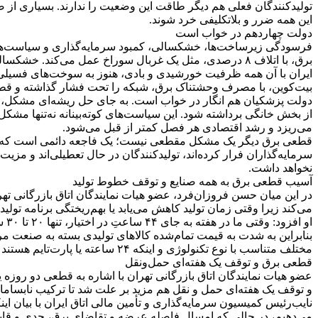
تولیدکنندگان فعلی هم دیگر طاقت این وضعیت را ندارند. بسیاری از ص
این همه ضرر و بلاتکلیفی خرد شوند.
دولت چهاردهم در خواب است
فرسودگی زیرساخت‌ها، خشکسالی، کمبود سرمایه‌گذاری و سیاست‌های غلط
برق، با اتلاف ۸ درصدی، مثل یک غربال سوراخ عمل می‌کند. خش
ایران با آن همه ظرفیت خورشیدی و بادی، هنوز به سوخت‌های فسیلی و
بیت‌کوین، با مصرف وحشتناک برق، شبکه را تحت فشار گذاشته و قطع
دولت پزشکیان هم انگار در خواب است. به جای حل ریشه‌ای مشکل، فقط
از بخش خانگی برداشته شود. این سیاست‌های کوته‌بینانه نه‌تنها مشک
می‌ریزد و رشد اقتصادی هر فصل کمتر از قبل می‌شود.
قطعی برق دیگر یک مشکل مقطعی نیست؛ یک فاجعه دائمی است که صنعت
سرمایه‌گذاران فرار کرده‌اند، تولیدکنندگان در حال تعطیلی‌اند و مز
نخواهد داشت.
آسیب قطعی برق به همه صنایع و توقف خطوط تولید
در این میان حسن فروزان‌فرد، عضو هیات نمایندگان اتاق بازرگانی ته
می‌کند زیرا وقتی زمان تولید کاهش می‌یابد یا بهم‌ریختگی برنامه تولید 
او 
بنابراین به شدت به قیمت تمام‌شده کالاهای تولیدی بسته به صنعت مر
مختلف متناسب با نوع تکنولوژی و اینکه ۲۴ ساعته یا پارت‌تایم هستند آسیب متفاوتی می‌بینند.
قطعی برق و توقف یک هفته‌ای حمل‌ونقل
عضو هیات نمایندگان اتاق بازرگانی تهران با اشاره به قطعی دو روزه 
و توقف یک هفته‌ای حمل و نقل هم مزید بر علت شد تا ترکیب نابسامانی
نایب‌رئیس کمیسیون سرمایه‌گذاری و تأمین مالی اتاق ایران با بیان
می‌دهیم، در حالی که امسال فاصله عرضه و تقاضای برق، جدی و قاب