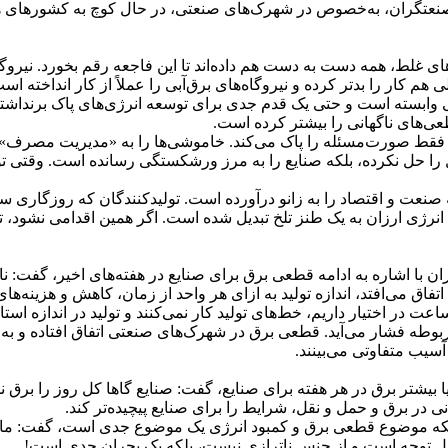
نعتگران، به‌خصوص در شهرک‌های صنعتی، در حال کوچ به کشورهای همسایه
، همه دست به دست هم داده‌اند تا این فاجعه رقم بخورد. نیروگاه‌ها
کسالی هم کار را بدتر کرده و نیروگاه‌های برق‌آبی را عملاً از کار انداخته
ابسته است و حتی یک قدم جدی برای توسعه انرژی‌های پاک برنداشته ا
ی‌های ناگهانی را بیشتر کرده است.
 صورت‌مسئله را پاک می‌کند. خاموشی‌ها را به «مدیریت مصرف» تعبیر
ل را حل نکرده، بلکه صنایع را به مرز ورشکستگی رسانده است. وقتی ت
 و اقتصاد را به زانو درآورده است. تولیدکنندگان که روزگاری ست
یت انرژی ارزان به یک طنز تلخ تبدیل شده است. اگر همین اقدامی نشود
ران با اشاره به ادامه قطعی برق برای صنایع در هفته‌های اخیر، گفت
اتفاق می‌افتد، اندازه تولید به ازای هر واحد از زمان، کاهش و هزینه‌های
افزود: وقتی ما در هفته به جای ۴۴ ساعتِ در اختیار، تنها ۲۰ تا ۳۰ ساعت در اختیار داریم، خط‌های تولید کا
بوطه فشار می‌آید. قطعی برق در شهرک‌های صنعتی اتفاق افتاده و به 
یا بیشتر برق در هر هفته برای صنایع، گفت: صنایع گاها کل روز را برق 
 در برق و حمل و نقل، شرایط را برای صنایع پیچیده‌تر کند.
 اینکه موضوع قطعی برق و کمبود انرژی یک موضوع جدی است، گفت: ما ب
ل توجه است و از جنس ناترازی نیست، بلکه یک بحران جدی است!