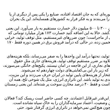
ی که به جان اقتصاد افتاده، صنایع را یکی پس از دیگری از پا
ا می‌بندند و به فکر فرار به کشورهای همسایه‌اند. این یک بحران
وقتی صحبت از قطعی برق می‌شود، اعداد خودشان داستان را فریاد می‌زنند. بر اساس برآوردهای رسمی، هر روز قطعی برق برای صنایع بین ۳۰۰ تا ۵۰۰ میلیون دلار خسارت مستقیم به بار می‌آورد. این یعنی
در یک تابستان حدود ۷۰ روزه که صنایع با قطعی‌های مکرر دست‌وپنجه نرم می‌کنند، چیزی حدود ۳۵ میلیارد دلار از جیب اقتصاد کشور پر می‌کشد. حالا به این اضافه کنید خسارت ۱۷۳ هزار میلیارد تومانی که
در زمستان. این اعداد فقط بخشی از ماجراست؛ چون ضررهای غیرمستقیم، مثل توقف تولید، خرابی
تجهیزات و از دست دادن بازار، اصلاً قابل محاسبه دقیق نیست. رئیس اتاق بازرگانی اراک، زیان سه‌ماهه تابستان را ۲۰۰ هزار میلیارد تومان تخمین زده، در حالی که درآمد فروش برق در همین دوره فقط ۱۷۰
، نه‌تنها درآمد این واحدها را به صفر می‌رساند، بلکه هزینه‌های
 علاوه بر ضرر مستقیم توقف تولید، هزینه‌های جاری مثل حقوق
‌های نجاری، از این فاجعه در امان نیستند. پکیج‌های خانگی می‌سوزند،
که زیر بار این بی‌کفایتی‌های دولت چهاردهم له می‌شوند.
ار از هزینه‌های پایین تولید در ایران حرف می‌زدند و این مزیت،
ی به تولید باشد. این ناترازی انرژی، مثل یک شوخی تلخ، همه آن
مزیت‌ها را به باد داده است. نیروگاه‌ها با کمبود سوخت دست‌وپنجه نرم می‌کنند؛ گازوئیل تحویلی به آن‌ها ۲۰ تا ۳۰ درصد کمتر از سال گذشته است و فقط ۴۰ درصد مخازن سوخت پر شده‌اند. این یعنی زمستان
از این‌قدر غیرقابل اعتمادند، چه کسی حاضر است ریسک کند؟ فعالان
ن وضعیت، اعتماد سرمایه‌گذاران را به خاک سیاه نشانده است.
چون هیچ‌کس نمی‌خواهد در ناترازی انرژی گرفتار شود. حتی