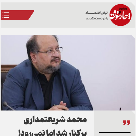
محمد شر‌یعتمداری
برکنار شد اما نمی‌رود!