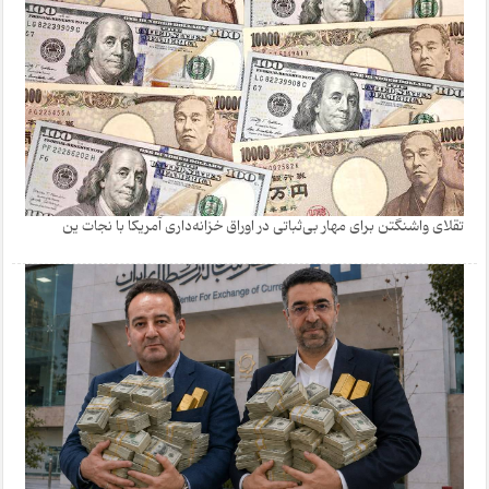
تقلای واشنگتن برای مهار بی‌ثباتی در اوراق خزانه‌داری آمریکا با نجات ین