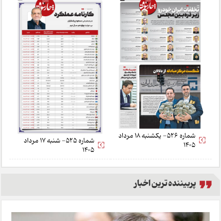
شماره 526- یکشنبه 18 مرداد
شماره 525- شنبه 17 مرداد
1405
1405
پربیننده ترین اخبار