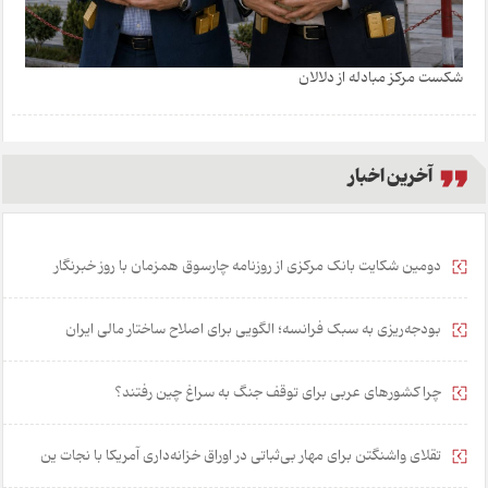
شکست مرکز مبادله از دلالان
آخرین اخبار
دومین شکایت بانک مرکزی از روزنامه چارسوق همزمان با روز خبرنگار
بودجه‌ریزی به سبک فرانسه؛ الگویی برای اصلاح ساختار مالی ایران
چرا کشورهای عربی برای توقف جنگ به سراغ چین رفتند؟
تقلای واشنگتن برای مهار بی‌ثباتی در اوراق خزانه‌داری آمریکا با نجات ین