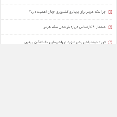
چرا تنگه هرمز برای پایداری کشاورزی جهان اهمیت دارد؟
هشدار 40 کارشناس درباره باز شدن تنگه هرمز
فریاد خونخواهی رهبر شهید در راهپیمایی جاماندگان اربعین
۵ راهکار برای نجات مشوق‌های مالیاتی از رانت و فساد
خانه
تبلیغات
همکاری با ما
درباره ما
تماس با ما
چارسوق در شبکه های اجتماعی: