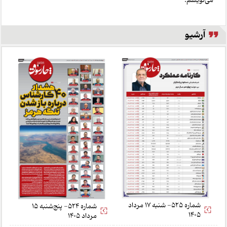
می‌نویسم.
آرشیو
شماره 525- شنبه 17 مرداد
شماره 524- پنج‌شنبه 15
1405
مرداد 1405